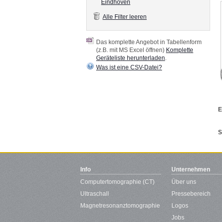
Eindhoven
Alle Filter leeren
Das komplette Angebot in Tabellenform
(z.B. mit MS Excel öffnen)
Komplette
Geräteliste herunterladen
.
Was ist eine CSV-Datei?
E
S
Info
Unternehmen
Computertomographie (CT)
Über uns
Ultraschall
Pressebereich
Magnetresonanztomographie
Logos
Jobs