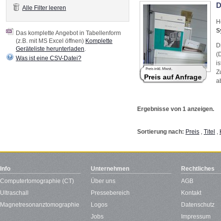
D
Alle Filter leeren
H
S
Das komplette Angebot in Tabellenform
(z.B. mit MS Excel öffnen)
Komplette
D
Geräteliste herunterladen
.
(
Was ist eine CSV-Datei?
i
Z
Preis auf Anfrage
a
Ergebnisse von 1 anzeigen.
Sortierung nach:
Preis
,
Titel
,
Info
Unternehmen
Rechtliches
Computertomographie (CT)
Über uns
AGB
Ultraschall
Pressebereich
Kontakt
Magnetresonanztomographie
Logos
Datenschutz
Jobs
Impressum