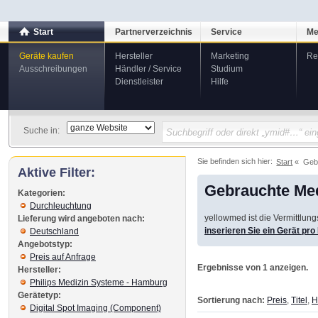
Start
Partnerverzeichnis
Service
Me
Geräte kaufen
Hersteller
Marketing
Re
Ausschreibungen
Händler / Service
Studium
Dienstleister
Hilfe
Suche in:
Sie befinden sich hier:
Start
Geb
Aktive Filter:
Gebrauchte Med
Kategorien:
Durchleuchtung
yellowmed ist die Vermittlun
Lieferung wird angeboten nach:
inserieren Sie ein Gerät pr
Deutschland
Angebotstyp:
Preis auf Anfrage
Ergebnisse von 1 anzeigen.
Hersteller:
Philips Medizin Systeme - Hamburg
Gerätetyp:
Sortierung nach:
Preis
,
Titel
,
H
Digital Spot Imaging (Component)