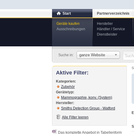
Start
Partnerverzeichnis
Geräte kaufen
Hersteller
Ausschreibungen
Händler / Service
Dienstleister
ganze Website
Suche in:
S
Aktive Filter:
Kategorien:
Zubehör
Gerätetyp:
Mammographie, konv. (System)
Hersteller:
Smiths Detection Group - Watford
E
Alle Filter leeren
S
Das komplette Angebot in Tabellenform