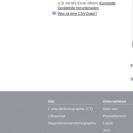
(z.B. mit MS Excel öffnen)
Komplette
Geräteliste herunterladen
.
Was ist eine CSV-Datei?
E
S
Info
Unternehmen
Computertomographie (CT)
Über uns
Ultraschall
Pressebereich
Magnetresonanztomographie
Logos
Jobs