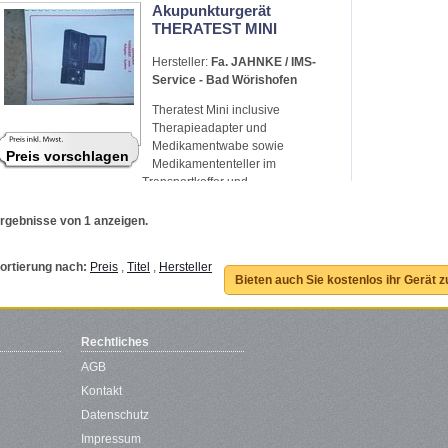
Akupunkturgerät
THERATEST MINI
Hersteller:
Fa. JAHNKE / IMS-
Service - Bad Wörishofen
Theratest Mini inclusive
Therapieadapter und
Medikamentwabe sowie
Preis vorschlagen
Medikamententeller im
Transportkoffer und
Anleitung/Beschreibung. Zustand :
gebraucht , jedoch gut erhalten.
rgebnisse von 1 anzeigen.
Neupreis bei 1500 € plus Zubehör
ortierung nach:
Preis
,
Titel
,
Hersteller
Bieten auch Sie kostenlos ihr Gerät 
Rechtliches
AGB
Kontakt
Datenschutz
Impressum