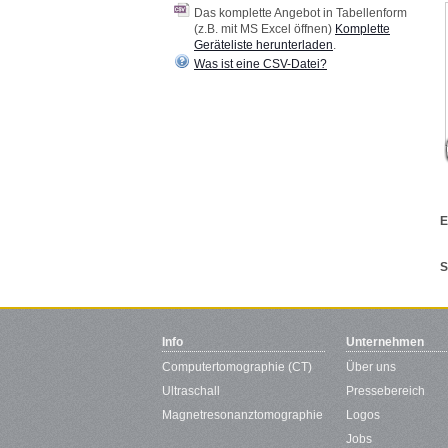
Das komplette Angebot in Tabellenform
(z.B. mit MS Excel öffnen)
Komplette
Geräteliste herunterladen
.
Was ist eine CSV-Datei?
E
S
Info
Unternehmen
Computertomographie (CT)
Über uns
Ultraschall
Pressebereich
Magnetresonanztomographie
Logos
Jobs