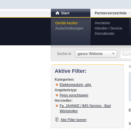
Start
Partnerverzeichnis
Geräte kaufen
Hersteller
Ausschreibungen
Händler / Service
Dienstleister
ganze Website
Suche in:
S
Aktive Filter:
Kategorien:
Elektromedizin, allg.
Angebotstyp:
Preis vorschlagen
Hersteller:
Fa. JAHNKE / IMS-Service - Bad
E
Wörishofen
Alle Filter leeren
S