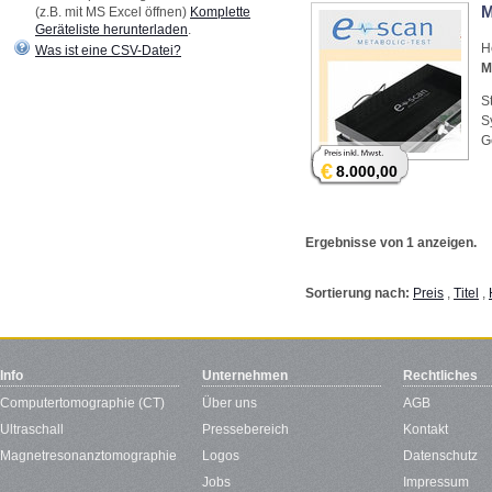
M
(z.B. mit MS Excel öffnen)
Komplette
Geräteliste herunterladen
.
H
Was ist eine CSV-Datei?
M
S
S
G
€
8.000,00
Ergebnisse von 1 anzeigen.
Sortierung nach:
Preis
,
Titel
,
Info
Unternehmen
Rechtliches
Computertomographie (CT)
Über uns
AGB
Ultraschall
Pressebereich
Kontakt
Magnetresonanztomographie
Logos
Datenschutz
Jobs
Impressum