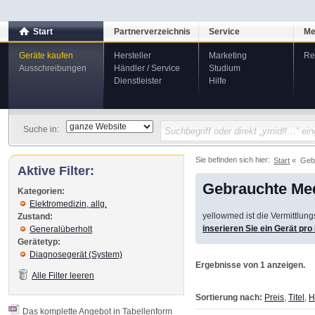
Start
Partnerverzeichnis
Service
Me
Geräte kaufen
Hersteller
Marketing
Re
Ausschreibungen
Händler / Service
Studium
Dienstleister
Hilfe
Suche in:
Sie befinden sich hier:
Start
Geb
Aktive Filter:
Gebrauchte Med
Kategorien:
Elektromedizin, allg.
yellowmed ist die Vermittlun
Zustand:
inserieren Sie ein Gerät pr
Generalüberholt
Gerätetyp:
Diagnosegerät (System)
Ergebnisse von 1 anzeigen.
Alle Filter leeren
Sortierung nach:
Preis
,
Titel
,
H
Das komplette Angebot in Tabellenform