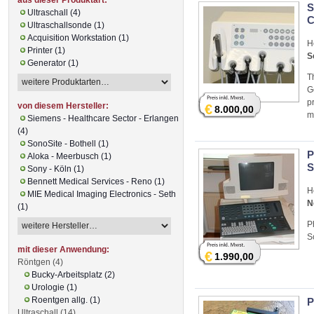
S
Ultraschall (4)
C
Ultraschallsonde (1)
Acquisition Workstation (1)
H
Printer (1)
S
Generator (1)
T
G
p
von diesem Hersteller:
€
8.000,00
m
Siemens - Healthcare Sector - Erlangen
(4)
SonoSite - Bothell (1)
P
Aloka - Meerbusch (1)
S
Sony - Köln (1)
Bennett Medical Services - Reno (1)
H
MIE Medical Imaging Electronics - Seth
N
(1)
P
S
mit dieser Anwendung:
€
1.990,00
Röntgen (4)
Bucky-Arbeitsplatz (2)
Urologie (1)
Roentgen allg. (1)
P
Ultraschall (14)