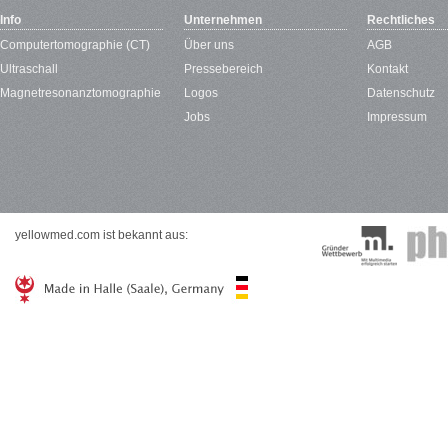
Info
Unternehmen
Rechtliches
Computertomographie (CT)
Über uns
AGB
Ultraschall
Pressebereich
Kontakt
Magnetresonanztomographie
Logos
Datenschutz
Jobs
Impressum
yellowmed.com ist bekannt aus: