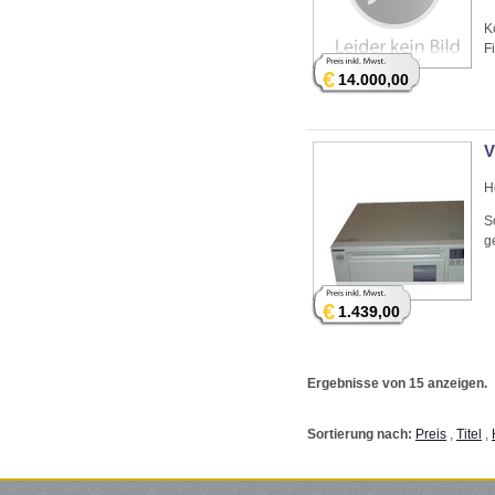
K
F
€
14.000,00
V
H
S
g
€
1.439,00
Ergebnisse von 15 anzeigen.
Sortierung nach:
Preis
,
Titel
,