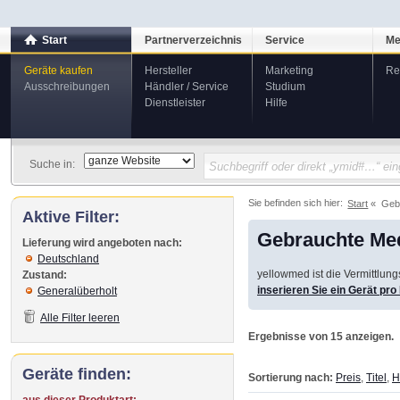
Start
Partnerverzeichnis
Service
Me
Geräte kaufen
Hersteller
Marketing
Re
Ausschreibungen
Händler / Service
Studium
Dienstleister
Hilfe
Suche in:
Sie befinden sich hier:
Start
Geb
Aktive Filter:
Gebrauchte Med
Lieferung wird angeboten nach:
Deutschland
yellowmed ist die Vermittlun
Zustand:
inserieren Sie ein Gerät pr
Generalüberholt
Alle Filter leeren
Ergebnisse von 15 anzeigen.
Geräte finden:
Sortierung nach:
Preis
,
Titel
,
H
aus dieser Produktart: