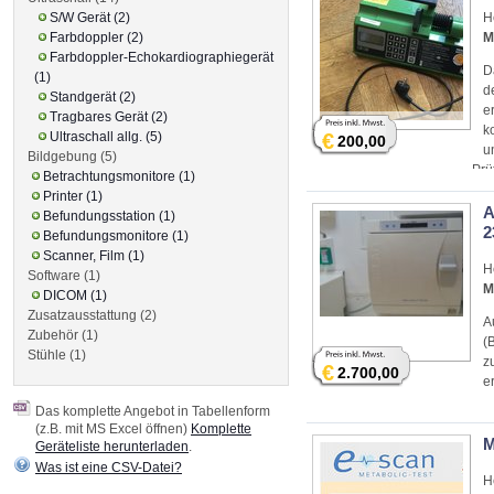
S/W Gerät (2)
H
Farbdoppler (2)
M
Farbdoppler-Echokardiographiegerät
D
(1)
d
Standgerät (2)
e
Tragbares Gerät (2)
k
Ultraschall allg. (5)
€
200,00
u
Bildgebung (5)
Prü
Betrachtungsmonitore (1)
MPB
Printer (1)
A
Befundungsstation (1)
2
Befundungsmonitore (1)
Scanner, Film (1)
H
Software (1)
M
DICOM (1)
Zusatzausstattung (2)
A
Zubehör (1)
(
Stühle (1)
z
€
2.700,00
er
Das komplette Angebot in Tabellenform
(z.B. mit MS Excel öffnen)
Komplette
M
Geräteliste herunterladen
.
Was ist eine CSV-Datei?
H