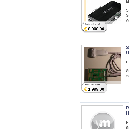
M
S
S
G
€
8.000,00
S
U
H
S
S
€
1.999,00
R
H
H
S