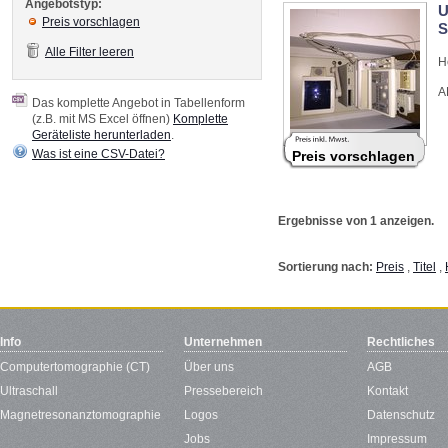
Angebotstyp:
U
Preis vorschlagen
S
Alle Filter leeren
H
A
Das komplette Angebot in Tabellenform
(z.B. mit MS Excel öffnen)
Komplette
Geräteliste herunterladen
.
Was ist eine CSV-Datei?
Preis vorschlagen
Ergebnisse von 1 anzeigen.
Sortierung nach:
Preis
,
Titel
,
Info
Unternehmen
Rechtliches
Computertomographie (CT)
Über uns
AGB
Ultraschall
Pressebereich
Kontakt
Magnetresonanztomographie
Logos
Datenschutz
Jobs
Impressum