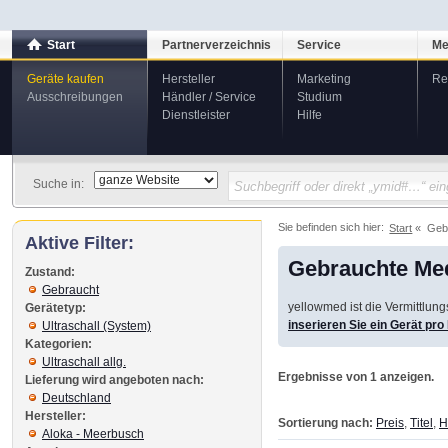
Start
Partnerverzeichnis
Service
Me
Geräte kaufen
Hersteller
Marketing
Re
Ausschreibungen
Händler / Service
Studium
Dienstleister
Hilfe
Suche in:
Sie befinden sich hier:
Start
Geb
Aktive Filter:
Gebrauchte Med
Zustand:
Gebraucht
yellowmed ist die Vermittlun
Gerätetyp:
inserieren Sie ein Gerät pr
Ultraschall (System)
Kategorien:
Ultraschall allg.
Ergebnisse von 1 anzeigen.
Lieferung wird angeboten nach:
Deutschland
Hersteller:
Sortierung nach:
Preis
,
Titel
,
H
Aloka - Meerbusch