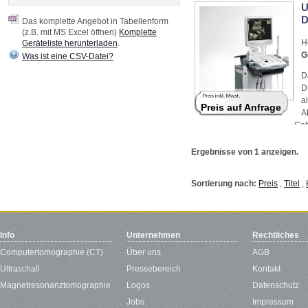
U
D
Das komplette Angebot in Tabellenform
(z.B. mit MS Excel öffnen)
Komplette
H
Geräteliste herunterladen
.
G
Was ist eine CSV-Datei?
D
D
a
Preis auf Anfrage
A
Geb
Kar
Ergebnisse von 1 anzeigen.
Sortierung nach:
Preis
,
Titel
,
Info
Unternehmen
Rechtliches
Computertomographie (CT)
Über uns
AGB
Ultraschall
Pressebereich
Kontakt
Magnetresonanztomographie
Logos
Datenschutz
Jobs
Impressum