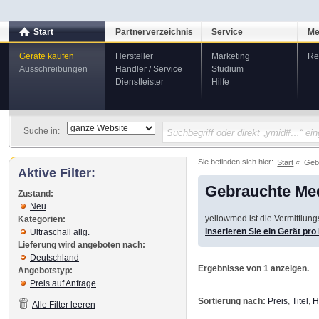
Start
Partnerverzeichnis
Service
Me
Geräte kaufen
Hersteller
Marketing
Re
Ausschreibungen
Händler / Service
Studium
Dienstleister
Hilfe
Suche in:
Sie befinden sich hier:
Start
Geb
Aktive Filter:
Gebrauchte Med
Zustand:
Neu
yellowmed ist die Vermittlun
Kategorien:
inserieren Sie ein Gerät pr
Ultraschall allg.
Lieferung wird angeboten nach:
Deutschland
Ergebnisse von 1 anzeigen.
Angebotstyp:
Preis auf Anfrage
Sortierung nach:
Preis
,
Titel
,
H
Alle Filter leeren