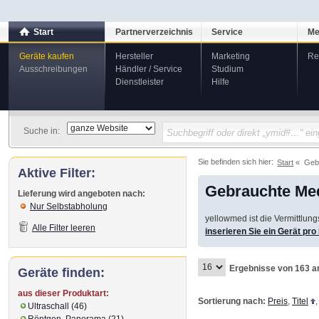
Start
Partnerverzeichnis
Service
Me
Geräte kaufen
Hersteller
Marketing
Re
Ausschreibungen
Händler / Service
Studium
Dienstleister
Hilfe
Suche in:
Sie befinden sich hier:
Start
Geb
Aktive Filter:
Gebrauchte Med
Lieferung wird angeboten nach:
Nur Selbstabholung
yellowmed ist die Vermittlun
Alle Filter leeren
inserieren Sie ein Gerät pr
Ergebnisse von 163 a
Geräte finden:
aus dieser Produktart:
Sortierung nach:
Preis
,
Titel
Ultraschall (46)
Röntgen, Panorama (21)