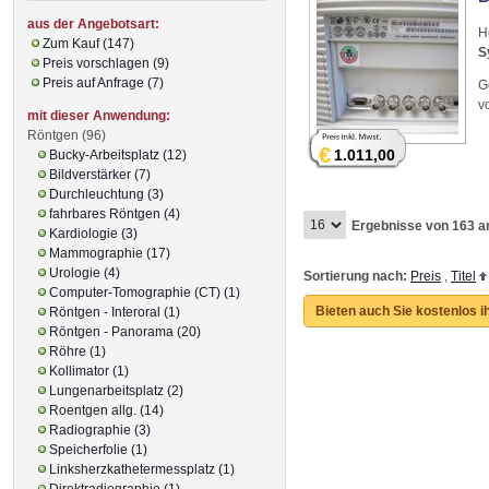
aus der Angebotsart:
H
Zum Kauf (147)
S
Preis vorschlagen (9)
Preis auf Anfrage (7)
G
v
mit dieser Anwendung:
Röntgen (96)
€
1.011,00
Bucky-Arbeitsplatz (12)
Bildverstärker (7)
Durchleuchtung (3)
fahrbares Röntgen (4)
Ergebnisse von 163 a
Kardiologie (3)
Mammographie (17)
Urologie (4)
Sortierung nach:
Preis
,
Titel
Computer-Tomographie (CT) (1)
Bieten auch Sie kostenlos i
Röntgen - Interoral (1)
Röntgen - Panorama (20)
Röhre (1)
Kollimator (1)
Lungenarbeitsplatz (2)
Roentgen allg. (14)
Radiographie (3)
Speicherfolie (1)
Linksherzkathetermessplatz (1)
Direktradiographie (1)