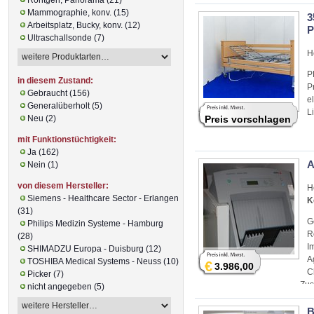
Mammographie, konv. (15)
3
Arbeitsplatz, Bucky, konv. (12)
P
Ultraschallsonde (7)
H
P
in diesem Zustand:
P
Gebraucht (156)
e
Generalüberholt (5)
L
Neu (2)
Preis vorschlagen
mit Funktionstüchtigkeit:
Ja (162)
A
Nein (1)
von diesem Hersteller:
H
Siemens - Healthcare Sector - Erlangen
K
(31)
G
Philips Medizin Systeme - Hamburg
R
(28)
I
SHIMADZU Europa - Duisburg (12)
A
TOSHIBA Medical Systems - Neuss (10)
€
3.986,00
C
Picker (7)
Zus
nicht angegeben (5)
B