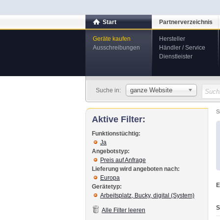
Start
Partnerverzeichnis
Geräte kaufen
Hersteller
Ausschreibungen
Händler / Service
Dienstleister
ganze Website
Suche in:
S
Aktive Filter:
Funktionstüchtig:
Ja
Angebotstyp:
Preis auf Anfrage
Lieferung wird angeboten nach:
Europa
E
Gerätetyp:
Arbeitsplatz, Bucky, digital (System)
S
Alle Filter leeren