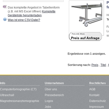
P
f
Das komplette Angebot in Tabellenform
(z.B. mit MS Excel öffnen)
Komplette
H
Geräteliste herunterladen
.
T
Was ist eine CSV-Datei?
F
L
s
Preis auf Anfrage
Ergebnisse von 1 anzeigen.
Sortierung nach:
Preis
,
Titel
,
Info
Unternehmen
Rechtliches
Computertomographie (CT)
Über uns
AGB
Ultraschall
Pressebereich
Kontakt
Magnetresonanztomographie
Logos
Datenschutz
Jobs
Impressum