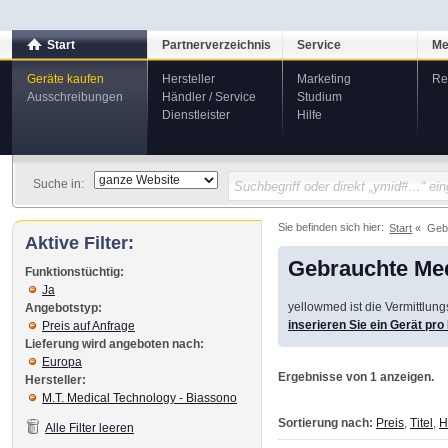
Start
Partnerverzeichnis
Service
Me
Geräte kaufen
Hersteller
Marketing
Re
Ausschreibungen
Händler / Service
Studium
Dienstleister
Hilfe
Suche in:
Sie befinden sich hier:
Start
Geb
Aktive Filter:
Gebrauchte Med
Funktionstüchtig:
Ja
yellowmed ist die Vermittlun
Angebotstyp:
inserieren Sie ein Gerät pr
Preis auf Anfrage
Lieferung wird angeboten nach:
Europa
Ergebnisse von 1 anzeigen.
Hersteller:
M.T. Medical Technology - Biassono
Sortierung nach:
Preis
,
Titel
,
H
Alle Filter leeren