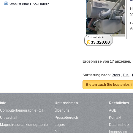
Was ist eine CSV-Datei?
H
S
G
A
€
33.320,00
Ergebnisse von 17 anzeigen.
Sortierung nach:
Preis
,
Titel
,
Bieten auch Sie kostenlos i
Info
Unternehmen
Rechtliches
Computertomographie (CT)
Über uns
AGB
Ultraschall
Pressebereich
Kontakt
Magnetresonanztomographie
Logos
Datenschutz
Jobs
Impressum