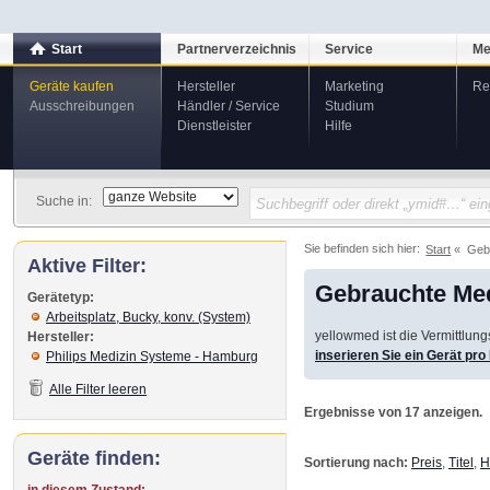
Start
Partnerverzeichnis
Service
Me
Geräte kaufen
Hersteller
Marketing
Re
Ausschreibungen
Händler / Service
Studium
Dienstleister
Hilfe
Suche in:
Sie befinden sich hier:
Start
Geb
Aktive Filter:
Gebrauchte Med
Gerätetyp:
Arbeitsplatz, Bucky, konv. (System)
yellowmed ist die Vermittlun
Hersteller:
inserieren Sie ein Gerät pr
Philips Medizin Systeme - Hamburg
Alle Filter leeren
Ergebnisse von 17 anzeigen.
Geräte finden:
Sortierung nach:
Preis
,
Titel
,
H
in diesem Zustand: