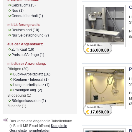
Gebraucht (15)
C
Neu (1)
Generalüberholt (1)
H
S
mit Lieferung nach:
Deutschland (10)
P
Nur Selbstabholung (7)
(
aus der Angebotsart:
€
Zum Kauf (16)
16.000,00
Preis auf Anfrage (1)
mit dieser Anwendung:
P
Röntgen (20)
Bucky-Arbeitsplatz (16)
H
Röntgen - Interoral (1)
S
Lungenarbeitsplatz (1)
Roentgen allg. (2)
B
Bildgebung (1)
M
Röntgenkassetten (1)
(
Zubehör (1)
€
17.850,00
Das komplette Angebot in Tabellenform
(z.B. mit MS Excel öffnen)
Komplette
Geräteliste herunterladen
.
B