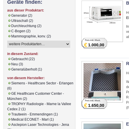
Geräte finden:
B
aus dieser Produktart:
H
Generator (2)
E
Ultraschall (2)
Durchleuchtung (2)
I
C-Bogen (2)
v
Mammographie, konv. (2)
a
€
1.000,00
in diesem Zustand:
Gebraucht (22)
R
Neu (3)
Generalüberholt (1)
H
von diesem Hersteller:
W
Siemens - Healthcare Sector - Erlangen
d
(6)
P
GE Healthcare Customer Center -
R
München (2)
P
TROPHY Radiologie - Marne la Vallee
€
1.650,00
(
Cedex 2 (1)
Trautwein - Emmendingen (1)
Medical ECONET - Marl (1)
E
Asclepion Laser Technologies - Jena