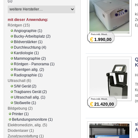
(1)
H
k
mit dieser Anwendung:
Z
Röntgen (15)
E
Angiographie (1)
Bucky-Arbeitsplatz (2)
€
1.990,00
Bildverstärker (1)
Durchleuchtung (4)
Kardiologie (1)
Mammographie (2)
Q
Röntgen - Panorama (1)
K
Roentgen allg. (2)
Radiographie (1)
H
Ultraschall (6)
T
S/W Gerät (2)
K
Tragbares Gerät (2)
s
Ultraschall allg. (1)
(
Stoßwelle (1)
€
21.420,00
Bildgebung (2)
Printer (1)
Befundungsmonitore (1)
s
Elektromedizin, allg. (5)
Diodenlaser (1)
Zusatzausstattung (1)