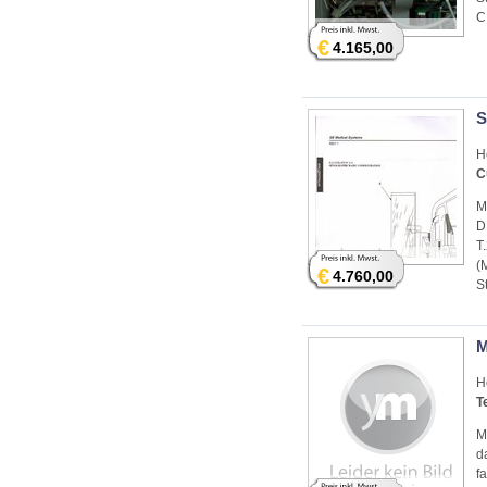
C
€
4.165,00
S
H
C
M
D
T
(
€
4.760,00
S
M
H
T
M
d
f