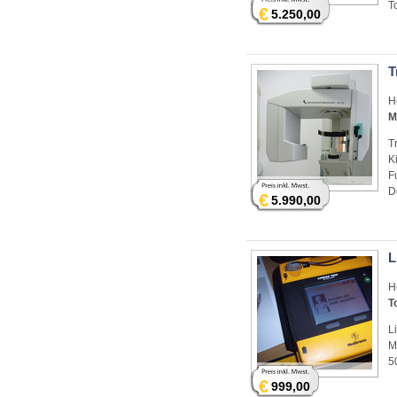
T
€
5.250,00
T
H
M
T
K
F
D
€
5.990,00
L
H
T
L
M
5
€
999,00