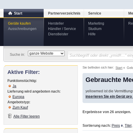
Start
Partnerverzeichnis
Service
Me
Geräte kaufen
Hersteller
Marketing
Re
Ausschreibungen
Händler / Service
Studium
Dienstleister
Hilfe
Suche in:
Sie befinden sich hier:
Start
Geb
Aktive Filter:
Gebrauchte Med
Funktionstüchtig:
Ja
yellowmed ist die Vermittlun
Lieferung wird angeboten nach:
inserieren Sie ein Gerät pr
Europa
Angebotstyp:
Zum Kauf
Ergebnisse von 26 anzeigen.
Alle Filter leeren
Sortierung nach:
Preis
,
Titel