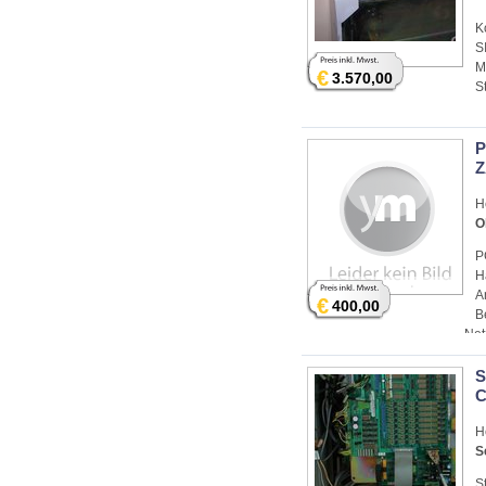
K
S
M
€
3.570,00
S
P
Z
H
O
P
H
A
€
400,00
B
Net
S
C
H
S
S