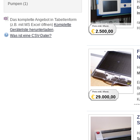
H
Pumpen (1)
E
I
Das komplette Angebot in Tabellenform
r
(z.B. mit MS Excel öffnen)
Komplette
H
Geräteliste herunterladen
.
€
2.500,00
Was ist eine CSV-Datei?
F
N
H
M
E
B
o
€
29.000,00
K
erz
Z
S
H
S