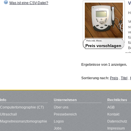
V
Was ist eine CSV-Datei?
H
V
s
v
f
f
Preis vorschlagen
B
geb
Ergebnisse von 1 anzeigen.
Sortierung nach:
Preis
,
Titel
,
Info
Unternehmen
Rechtliches
Computertomographie (CT)
Über uns
AGB
Ultraschall
Pressebereich
Kontakt
Magnetresonanztomographie
Logos
Datenschutz
Jobs
Impressum