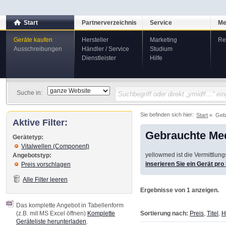
Start
Partnerverzeichnis
Service
Me
Geräte kaufen
Hersteller
Marketing
Re
Ausschreibungen
Händler / Service
Studium
Dienstleister
Hilfe
Suche in:
Sie befinden sich hier:
Start
Geb
Aktive Filter:
Gebrauchte Med
Gerätetyp:
Vitalwellen (Component)
yellowmed ist die Vermittlun
Angebotstyp:
inserieren Sie ein Gerät pr
Preis vorschlagen
Alle Filter leeren
Ergebnisse von 1 anzeigen.
Das komplette Angebot in Tabellenform
Sortierung nach:
Preis
,
Titel
,
H
(z.B. mit MS Excel öffnen)
Komplette
Geräteliste herunterladen
.