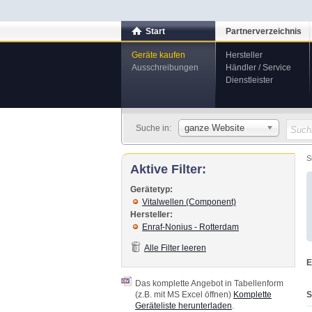
Start
Partnerverzeichnis
Geräte kaufen
Hersteller
Ausschreibungen
Händler / Service
Dienstleister
ganze Website
Suche in:
S
Aktive Filter:
Gerätetyp:
Vitalwellen (Component)
Hersteller:
Enraf-Nonius - Rotterdam
Alle Filter leeren
E
Das komplette Angebot in Tabellenform
S
(z.B. mit MS Excel öffnen)
Komplette
Geräteliste herunterladen
.