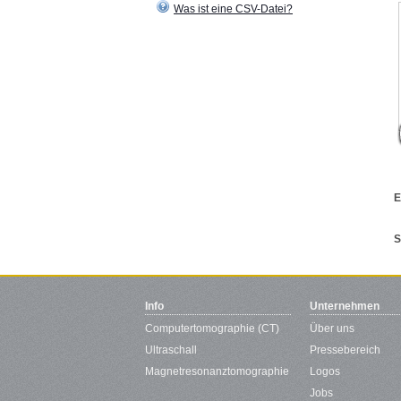
Was ist eine CSV-Datei?
E
S
Info
Unternehmen
Computertomographie (CT)
Über uns
Ultraschall
Pressebereich
Magnetresonanztomographie
Logos
Jobs