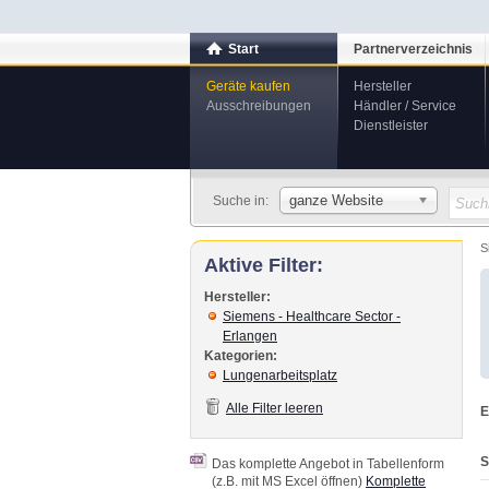
Start
Partnerverzeichnis
Geräte kaufen
Hersteller
Ausschreibungen
Händler / Service
Dienstleister
ganze Website
Suche in:
S
Aktive Filter:
Hersteller:
Siemens - Healthcare Sector -
Erlangen
Kategorien:
Lungenarbeitsplatz
Alle Filter leeren
E
S
Das komplette Angebot in Tabellenform
(z.B. mit MS Excel öffnen)
Komplette