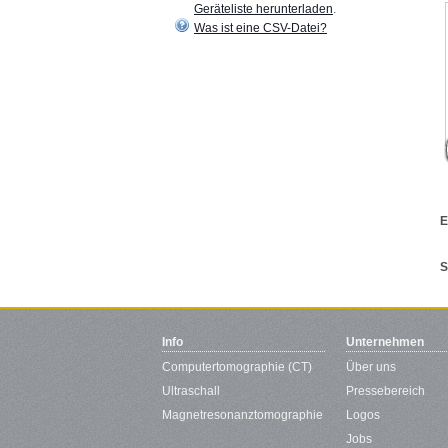
Geräteliste herunterladen
.
Was ist eine CSV-Datei?
E
S
Info
Unternehmen
Computertomographie (CT)
Über uns
Ultraschall
Pressebereich
Magnetresonanztomographie
Logos
Jobs