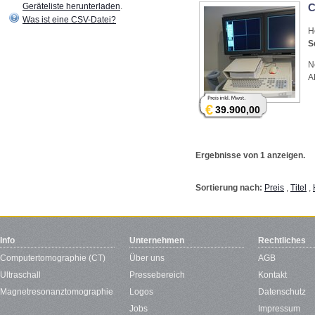
Geräteliste herunterladen
.
C
Was ist eine CSV-Datei?
H
S
N
A
€
39.900,00
Ergebnisse von 1 anzeigen.
Sortierung nach:
Preis
,
Titel
,
Info
Unternehmen
Rechtliches
Computertomographie (CT)
Über uns
AGB
Ultraschall
Pressebereich
Kontakt
Magnetresonanztomographie
Logos
Datenschutz
Jobs
Impressum