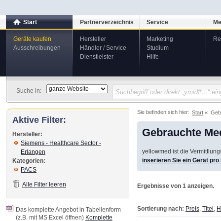
Start
Partnerverzeichnis
Service
Me
Geräte kaufen
Hersteller
Marketing
Re
Ausschreibungen
Händler / Service
Studium
Dienstleister
Hilfe
Suche in:
Sie befinden sich hier:
Start
Geb
Aktive Filter:
Gebrauchte Med
Hersteller:
Siemens - Healthcare Sector -
yellowmed ist die Vermittlun
Erlangen
inserieren Sie ein Gerät pr
Kategorien:
PACS
Alle Filter leeren
Ergebnisse von 1 anzeigen.
Sortierung nach:
Preis
,
Titel
,
H
Das komplette Angebot in Tabellenform
(z.B. mit MS Excel öffnen)
Komplette