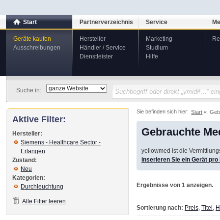
Start
Partnerverzeichnis
Service
Me
Geräte kaufen
Hersteller
Marketing
Re
Ausschreibungen
Händler / Service
Studium
Dienstleister
Hilfe
Suche in:
Sie befinden sich hier:
Start
Geb
Aktive Filter:
Gebrauchte Med
Hersteller:
Siemens - Healthcare Sector -
yellowmed ist die Vermittlun
Erlangen
inserieren Sie ein Gerät pr
Zustand:
Neu
Kategorien:
Ergebnisse von 1 anzeigen.
Durchleuchtung
Alle Filter leeren
Sortierung nach:
Preis
,
Titel
,
H