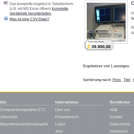
C
Das komplette Angebot in Tabellenform
(z.B. mit MS Excel öffnen)
Komplette
H
Geräteliste herunterladen
.
S
Was ist eine CSV-Datei?
N
A
€
39.900,00
Ergebnisse von 1 anzeigen.
Sortierung nach:
Preis
,
Titel
,
Info
Unternehmen
Rechtliches
Computertomographie (CT)
Über uns
AGB
Ultraschall
Pressebereich
Kontakt
Magnetresonanztomographie
Logos
Datenschutz
Jobs
Impressum