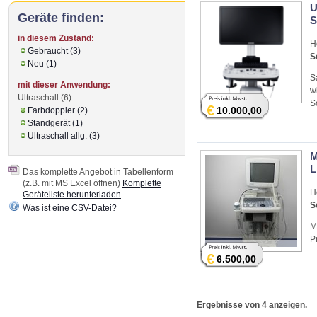
U
Geräte finden:
S
in diesem Zustand:
H
Gebraucht (3)
S
Neu (1)
S
mit dieser Anwendung:
w
Ultraschall (6)
S
€
10.000,00
Farbdoppler (2)
Standgerät (1)
Ultraschall allg. (3)
M
L
Das komplette Angebot in Tabellenform
(z.B. mit MS Excel öffnen)
Komplette
H
Geräteliste herunterladen
.
S
Was ist eine CSV-Datei?
M
P
€
6.500,00
Ergebnisse von 4 anzeigen.