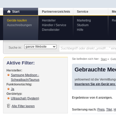
Start
Partnerverzeichnis
Service
Me
Geräte kaufen
Hersteller
Marketing
Re
Ausschreibungen
Händler / Service
Studium
Dienstleister
Hilfe
Suche in:
Sie befinden sich hier:
Start
Geb
Aktive Filter:
Gebrauchte Med
Hersteller:
Samsung Medison -
yellowmed ist die Vermittlun
Schwalbach/Taunus
inserieren Sie ein Gerät pr
Funktionstüchtig:
Ja
Gerätetyp:
Ergebnisse von 4 anzeigen.
Ultraschall (System)
Alle Filter leeren
Sortierung nach:
Preis
,
Titel
,
H