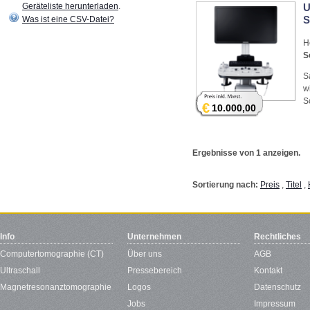
Geräteliste herunterladen
.
U
S
Was ist eine CSV-Datei?
H
S
S
w
S
€
10.000,00
Ergebnisse von 1 anzeigen.
Sortierung nach:
Preis
,
Titel
,
Info
Unternehmen
Rechtliches
Computertomographie (CT)
Über uns
AGB
Ultraschall
Pressebereich
Kontakt
Magnetresonanztomographie
Logos
Datenschutz
Jobs
Impressum