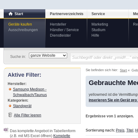
Start
Partnerverzeichnis
Service
Me
Geräte kaufen
Hersteller
Marketing
Re
Ausschreibungen
Händler / Service
Studium
Dienstleister
Hilfe
Suche in:
Sie befinden sich hier:
Start
Geb
Aktive Filter:
Gebrauchte Med
Hersteller:
Samsung Medison -
yellowmed ist die Vermittlun
Schwalbach/Taunus
inserieren Sie ein Gerät pr
Kategorien:
Standgerät
Alle Filter leeren
Ergebnisse von 1 anzeigen.
Sortierung nach:
Preis
,
Titel
,
H
Das komplette Angebot in Tabellenform
(z.B. mit MS Excel öffnen)
Komplette