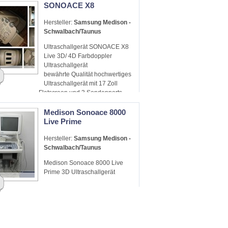
SONOACE X8
Hersteller:
Samsung Medison -
Schwalbach/Taunus
Ultraschallgerät SONOACE X8
Live 3D/ 4D Farbdoppler
Ultraschallgerät
bewährte Qualität hochwertiges
Ultraschallgerät mit 17 Zoll
Flatscreen und 3 Sondenports
Madison
Medison Sonoace 8000
Live Prime
Hersteller:
Samsung Medison -
Schwalbach/Taunus
Medison Sonoace 8000 Live
Prime 3D Ultraschallgerät