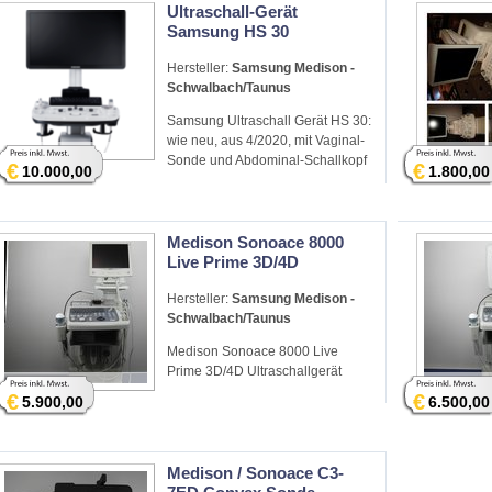
Ultraschall-Gerät
Samsung HS 30
Hersteller:
Samsung Medison -
Schwalbach/Taunus
Samsung Ultraschall Gerät HS 30:
wie neu, aus 4/2020, mit Vaginal-
Sonde und Abdominal-Schallkopf
€
€
10.000,00
1.800,00
Medison Sonoace 8000
Live Prime 3D/4D
Hersteller:
Samsung Medison -
Schwalbach/Taunus
Medison Sonoace 8000 Live
Prime 3D/4D Ultraschallgerät
€
€
5.900,00
6.500,00
Medison / Sonoace C3-