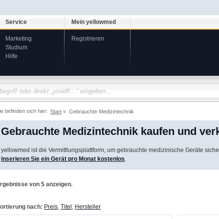
Service
Mein yellowmed
Marketing
Registrieren
Studium
Hilfe
ie befinden sich hier:
Start
Gebrauchte Medizintechnik
Gebrauchte Medizintechnik kaufen und ver
yellowmed ist die Vermittlungsplattform, um gebrauchte medizinische Geräte siche
inserieren Sie ein Gerät pro Monat kostenlos
.
rgebnisse von 5 anzeigen.
ortierung nach:
Preis
,
Titel
,
Hersteller