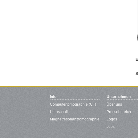
E
S
Info
Unternehmen
Computertomographie (CT)
Über uns
Ultraschall
Pressebereich
Magnetresonanztomographie
Logos
Jobs