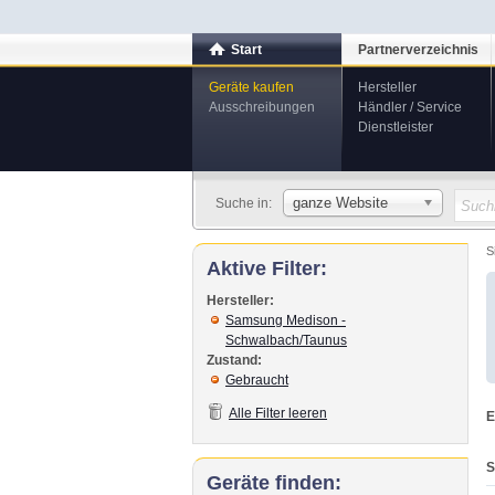
Start
Partnerverzeichnis
Geräte kaufen
Hersteller
Ausschreibungen
Händler / Service
Dienstleister
ganze Website
Suche in:
S
Aktive Filter:
Hersteller:
Samsung Medison -
Schwalbach/Taunus
Zustand:
Gebraucht
Alle Filter leeren
E
S
Geräte finden: