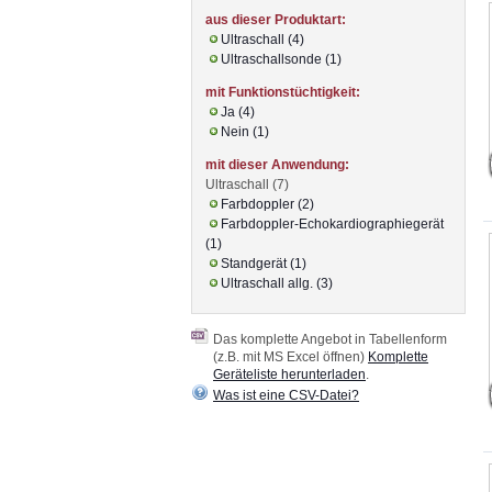
aus dieser Produktart:
Ultraschall (4)
Ultraschallsonde (1)
mit Funktionstüchtigkeit:
Ja (4)
Nein (1)
mit dieser Anwendung:
Ultraschall (7)
Farbdoppler (2)
Farbdoppler-Echokardiographiegerät
(1)
Standgerät (1)
Ultraschall allg. (3)
Das komplette Angebot in Tabellenform
(z.B. mit MS Excel öffnen)
Komplette
Geräteliste herunterladen
.
Was ist eine CSV-Datei?