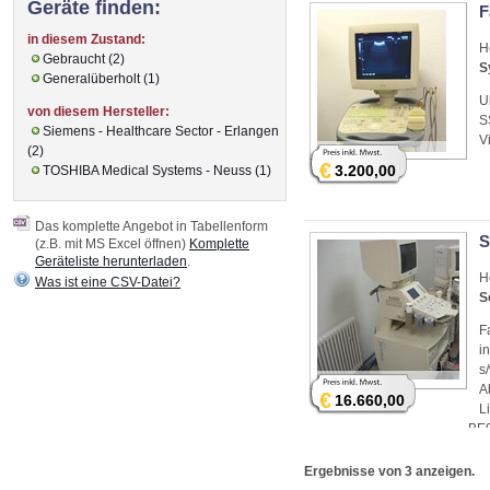
Geräte finden:
F
in diesem Zustand:
H
Gebraucht (2)
S
Generalüberholt (1)
U
von diesem Hersteller:
S
Siemens - Healthcare Sector - Erlangen
V
(2)
€
3.200,00
TOSHIBA Medical Systems - Neuss (1)
Das komplette Angebot in Tabellenform
S
(z.B. mit MS Excel öffnen)
Komplette
Geräteliste herunterladen
.
H
Was ist eine CSV-Datei?
S
F
i
s
A
€
16.660,00
L
BE9
Ergebnisse von 3 anzeigen.