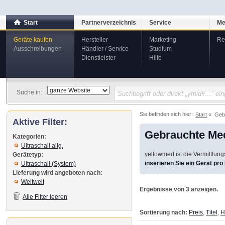
Start
Partnerverzeichnis
Service
Me
Geräte kaufen
Hersteller
Marketing
Re
Ausschreibungen
Händler / Service
Studium
Dienstleister
Hilfe
Suche in:
Sie befinden sich hier:
Start
Geb
Aktive Filter:
Gebrauchte Med
Kategorien:
Ultraschall allg.
yellowmed ist die Vermittlun
Gerätetyp:
inserieren Sie ein Gerät pr
Ultraschall (System)
Lieferung wird angeboten nach:
Weltweit
Ergebnisse von 3 anzeigen.
Alle Filter leeren
Sortierung nach:
Preis
,
Titel
,
H