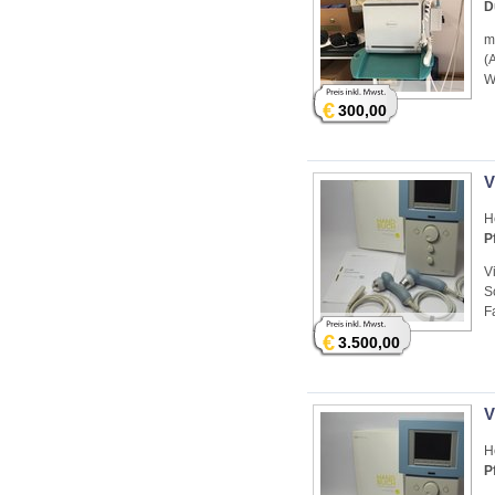
D
m
(
W
€
300,00
V
H
P
V
S
F
€
3.500,00
V
H
P