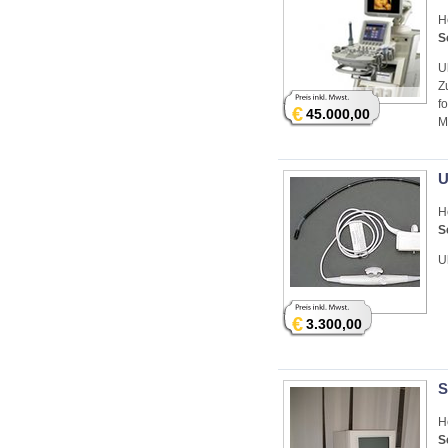
H
S
U
Z
f
€
45.000,00
M
U
H
S
U
€
3.300,00
S
H
S