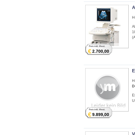
A
H
A
1
(
€
2.700,00
E
H
D
E
U
€
9.899,00
V