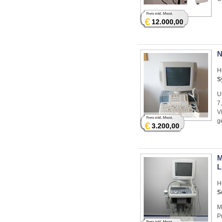
€
12.000,00
N
H
S
U
7
V
g
€
3.200,00
M
L
H
S
M
P