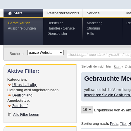
Start
Partnerverzeichnis
Service
Me
Geräte kaufen
Hersteller
Marketing
Re
Ausschreibungen
Händler / Service
Studium
Dienstleister
Hilfe
Suche in:
Sie befinden sich hier:
Start
Geb
Aktive Filter:
Gebrauchte Med
Kategorien:
Ultraschall allg.
yellowmed ist die Vermittlun
Lieferung wird angeboten nach:
inserieren Sie ein Gerät pr
Deutschland
Angebotstyp:
Zum Kauf
Ergebnisse von 45 an
Alle Filter leeren
Sortierung nach:
Preis
,
Titel
,
H