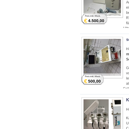
A
e
b
R
€
4.500,00
f
Ult
Ult
s
H
m
S
G
v
l
€
500,00
a
Fal
K
H
K
U
C