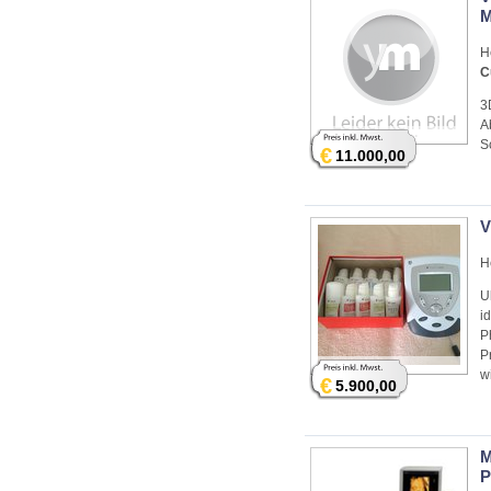
M
H
C
3
A
S
€
11.000,00
V
H
U
i
P
P
w
€
5.900,00
M
P