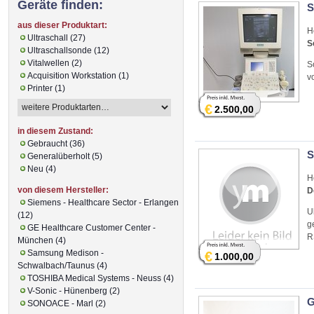
Geräte finden:
S
aus dieser Produktart:
H
Ultraschall (27)
S
Ultraschallsonde (12)
Vitalwellen (2)
S
Acquisition Workstation (1)
v
Printer (1)
€
2.500,00
in diesem Zustand:
Gebraucht (36)
S
Generalüberholt (5)
Neu (4)
H
von diesem Hersteller:
D
Siemens - Healthcare Sector - Erlangen
U
(12)
g
GE Healthcare Customer Center -
R
München (4)
Samsung Medison -
€
1.000,00
Schwalbach/Taunus (4)
TOSHIBA Medical Systems - Neuss (4)
V-Sonic - Hünenberg (2)
G
SONOACE - Marl (2)