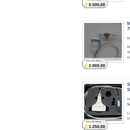
€
6.500,00
M
7
H
M
V
G
€
2.900,00
S
S
H
S
L
U
€
1.250,00