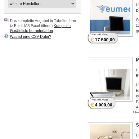
H
D
G
Das komplette Angebot in Tabellenform
z
(z.B. mit MS Excel öffnen)
Komplette
Geräteliste herunterladen
.
g
Was ist eine CSV-Datei?
€
17.500,00
M
H
E
H
E
I
P
€
4.000,00
A
Med
S
H