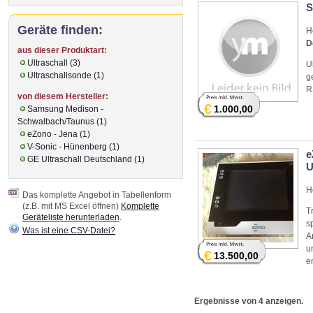
S
Geräte finden:
H
D
aus dieser Produktart:
Ultraschall (3)
U
Ultraschallsonde (1)
g
R
von diesem Hersteller:
€
1.000,00
Samsung Medison -
Schwalbach/Taunus (1)
eZono - Jena (1)
V-Sonic - Hünenberg (1)
e
GE Ultraschall Deutschland (1)
U
H
Das komplette Angebot in Tabellenform
(z.B. mit MS Excel öffnen)
Komplette
T
Geräteliste herunterladen
.
s
Was ist eine CSV-Datei?
A
u
€
13.500,00
e
Ergebnisse von 4 anzeigen.