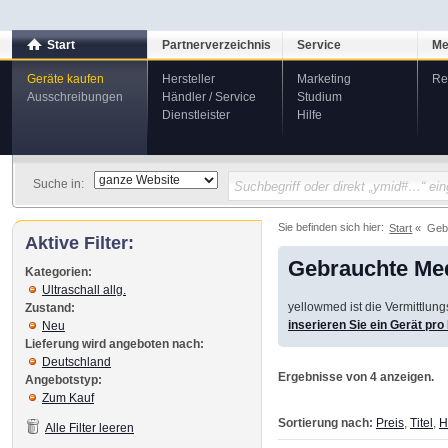
Start
Partnerverzeichnis
Service
Me
Geräte kaufen
Hersteller
Marketing
Re
Ausschreibungen
Händler / Service
Studium
Dienstleister
Hilfe
Suche in:
Sie befinden sich hier:
Start
Geb
Aktive Filter:
Gebrauchte Med
Kategorien:
Ultraschall allg.
yellowmed ist die Vermittlun
Zustand:
inserieren Sie ein Gerät pr
Neu
Lieferung wird angeboten nach:
Deutschland
Ergebnisse von 4 anzeigen.
Angebotstyp:
Zum Kauf
Sortierung nach:
Preis
,
Titel
,
H
Alle Filter leeren