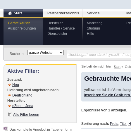
Start
Partnerverzeichnis
Service
Me
Geräte kaufen
Hersteller
Marketing
Re
Ausschreibungen
Händler / Service
Studium
Dienstleister
Hilfe
Suche in:
Sie befinden sich hier:
Start
Geb
Aktive Filter:
Gebrauchte Med
Zustand:
Neu
yellowmed ist die Vermittlun
Lieferung wird angeboten nach:
inserieren Sie ein Gerät pr
Deutschland
Hersteller:
eZono - Jena
Ergebnisse von 1 anzeigen.
Alle Filter leeren
Sortierung nach:
Preis
,
Titel
,
H
Das komplette Angebot in Tabellenform