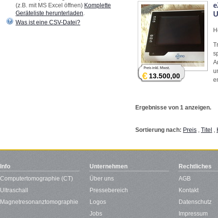
e
(z.B. mit MS Excel öffnen)
Komplette
Geräteliste herunterladen
.
U
Was ist eine CSV-Datei?
H
T
s
A
u
€
13.500,00
e
Ergebnisse von 1 anzeigen.
Sortierung nach:
Preis
,
Titel
,
Info
Unternehmen
Rechtliches
Computertomographie (CT)
Über uns
AGB
Ultraschall
Pressebereich
Kontakt
Magnetresonanztomographie
Logos
Datenschutz
Jobs
Impressum