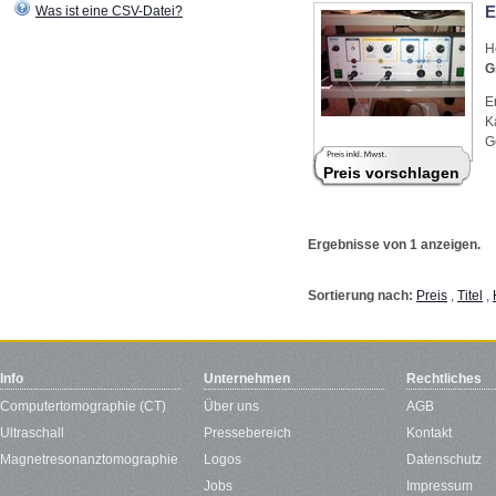
E
Was ist eine CSV-Datei?
H
G
E
K
G
Preis vorschlagen
Ergebnisse von 1 anzeigen.
Sortierung nach:
Preis
,
Titel
,
Info
Unternehmen
Rechtliches
Computertomographie (CT)
Über uns
AGB
Ultraschall
Pressebereich
Kontakt
Magnetresonanztomographie
Logos
Datenschutz
Jobs
Impressum