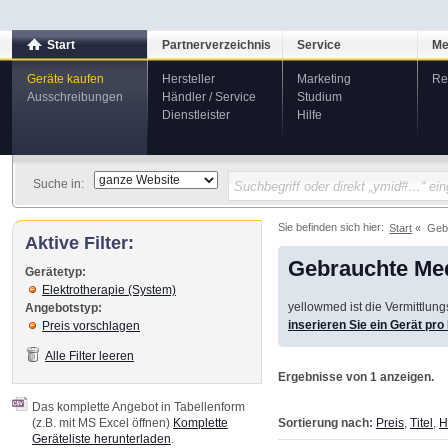
Start
Partnerverzeichnis
Service
Me
Geräte kaufen
Hersteller
Marketing
Re
Ausschreibungen
Händler / Service
Studium
Dienstleister
Hilfe
Suche in:
Sie befinden sich hier:
Start
Geb
Aktive Filter:
Gebrauchte Med
Gerätetyp:
Elektrotherapie (System)
yellowmed ist die Vermittlun
Angebotstyp:
inserieren Sie ein Gerät pr
Preis vorschlagen
Alle Filter leeren
Ergebnisse von 1 anzeigen.
Das komplette Angebot in Tabellenform
Sortierung nach:
Preis
,
Titel
,
H
(z.B. mit MS Excel öffnen)
Komplette
Geräteliste herunterladen
.