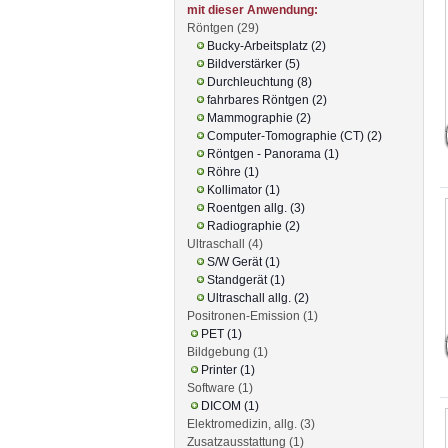
mit dieser Anwendung:
Röntgen (29)
Bucky-Arbeitsplatz (2)
Bildverstärker (5)
Durchleuchtung (8)
fahrbares Röntgen (2)
Mammographie (2)
Computer-Tomographie (CT) (2)
Röntgen - Panorama (1)
Röhre (1)
Kollimator (1)
Roentgen allg. (3)
Radiographie (2)
Ultraschall (4)
S/W Gerät (1)
Standgerät (1)
Ultraschall allg. (2)
Positronen-Emission (1)
PET (1)
Bildgebung (1)
Printer (1)
Software (1)
DICOM (1)
Elektromedizin, allg. (3)
Zusatzausstattung (1)