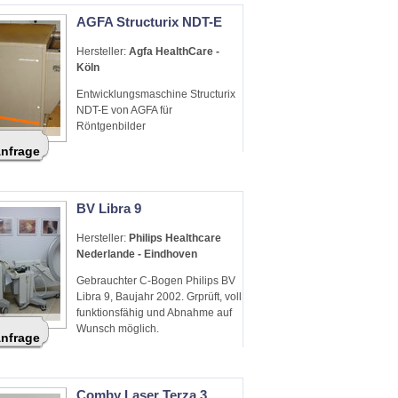
AGFA Structurix NDT-E
Hersteller:
Agfa HealthCare -
Köln
Entwicklungsmaschine Structurix
NDT-E von AGFA für
Röntgenbilder
Anfrage
BV Libra 9
Hersteller:
Philips Healthcare
Nederlande - Eindhoven
Gebrauchter C-Bogen Philips BV
Libra 9, Baujahr 2002. Grprüft, voll
funktionsfähig und Abnahme auf
Wunsch möglich.
Anfrage
Comby Laser Terza 3