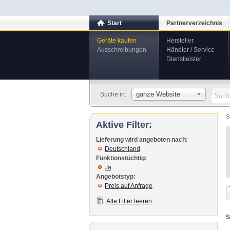
Start
Partnerverzeichnis
Geräte kaufen
Hersteller
Ausschreibungen
Händler / Service
Dienstleister
ganze Website
Suche in:
S
Aktive Filter:
Lieferung wird angeboten nach:
Deutschland
Funktionstüchtig:
Ja
Angebotstyp:
Preis auf Anfrage
Alle Filter leeren
S