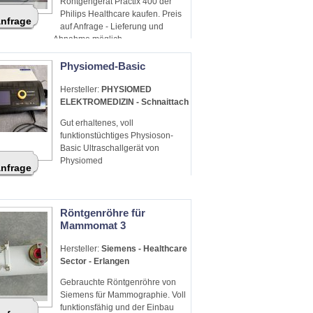
Röntgengerät Practix 400 der
Philips Healthcare kaufen. Preis
Anfrage
auf Anfrage - Lieferung und
Abnahme möglich.
Physiomed-Basic
Hersteller:
PHYSIOMED
ELEKTROMEDIZIN - Schnaittach
Gut erhaltenes, voll
funktionstüchtiges Physioson-
Basic Ultraschallgerät von
Physiomed
Anfrage
Röntgenröhre für
Mammomat 3
Hersteller:
Siemens - Healthcare
Sector - Erlangen
Gebrauchte Röntgenröhre von
Siemens für Mammographie. Voll
funktionsfähig und der Einbau