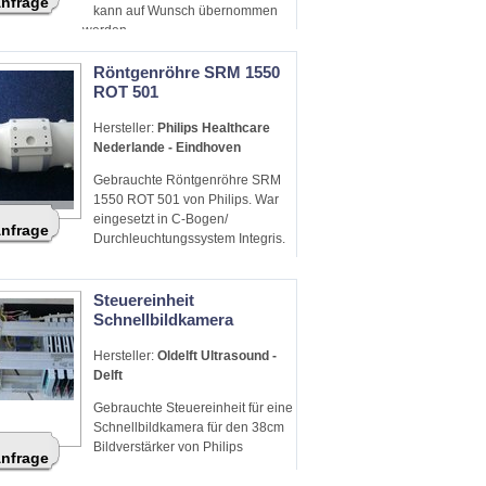
Anfrage
kann auf Wunsch übernommen
werden.
Röntgenröhre SRM 1550
ROT 501
Hersteller:
Philips Healthcare
Nederlande - Eindhoven
Gebrauchte Röntgenröhre SRM
1550 ROT 501 von Philips. War
eingesetzt in C-Bogen/
Anfrage
Durchleuchtungssystem Integris.
Steuereinheit
Schnellbildkamera
Hersteller:
Oldelft Ultrasound -
Delft
Gebrauchte Steuereinheit für eine
Schnellbildkamera für den 38cm
Bildverstärker von Philips
Anfrage