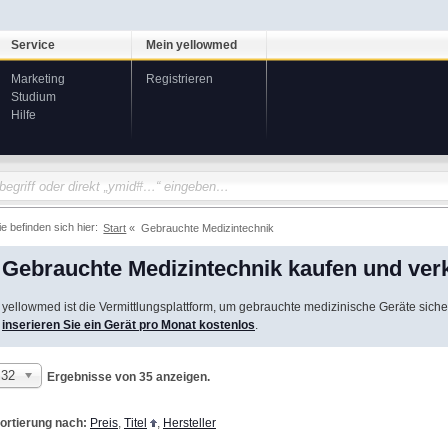
Service
Mein yellowmed
Marketing
Registrieren
Studium
Hilfe
ie befinden sich hier:
Start
Gebrauchte Medizintechnik
Gebrauchte Medizintechnik kaufen und ver
yellowmed ist die Vermittlungsplattform, um gebrauchte medizinische Geräte siche
inserieren Sie ein Gerät pro Monat kostenlos
.
32
Ergebnisse von 35 anzeigen.
ortierung nach:
Preis
,
Titel
,
Hersteller