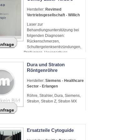
Hersteller:
Revimed
Vertriebsgesellschaft - Willich
Laser zur
Behandlungsunterstützung bei
folgenden Diagnosen:
Rückenschmerzen,
Anfrage
Schultergelenksentrzündungen,
Prellungen, Hexenschuss,
Tennisellbogen etc.
Dura und Straton
Röntgenröhre
Hersteller:
Siemens - Healthcare
Sector - Erlangen
Röhre, Strahler, Dura, Siemens,
Straton, Straton Z, Straton MX
Anfrage
Ersatzteile Cytoguide