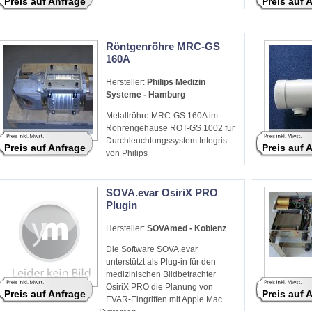
Preis auf Anfrage
Preis auf 
Röntgenröhre MRC-GS
160A
Hersteller:
Philips Medizin
Systeme - Hamburg
Metallröhre MRC-GS 160A im
Röhrengehäuse ROT-GS 1002 für
Durchleuchtungssystem Integris
Preis auf Anfrage
Preis auf 
von Philips
SOVA.evar OsiriX PRO
Plugin
Hersteller:
SOVAmed - Koblenz
Die Software SOVA.evar
unterstützt als Plug-in für den
medizinischen Bildbetrachter
OsiriX PRO die Planung von
Preis auf Anfrage
Preis auf 
EVAR-Eingriffen mit Apple Mac