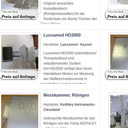
Original verpacktes
Kassettenblech
(Röntgenkassetten) für die
Preis auf Anfrage
Preis auf 
Rasterlade von Bucky-Tischen der
Firma Philips
Luxxamed HD2000
Hersteller:
Luxxamed - Kassel
Luxxamed HD2000 automatischer
Therapieablauf und
selbstlernendes System
Der HD2000 verfügt über einen
interaktiven Modus zur Messung
Preis auf Anfrage
Preis auf 
der Stoffwechselprozesse in
krankhaftem / schmerzhaftem
Gewebe.
Messkammer, Röntgen
Hersteller:
Keithley Instruments -
Cleveland
Gebrauchte Messkammer für das
Röntgen von der Firma KEITHLEY