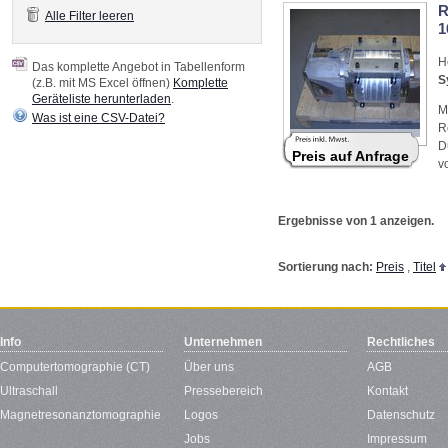
R
Alle Filter leeren
1
H
Das komplette Angebot in Tabellenform
S
(z.B. mit MS Excel öffnen)
Komplette
Geräteliste herunterladen
.
M
Was ist eine CSV-Datei?
R
D
Preis auf Anfrage
v
Ergebnisse von 1 anzeigen.
Sortierung nach:
Preis
,
Titel
Info
Unternehmen
Rechtliches
Computertomographie (CT)
Über uns
AGB
Ultraschall
Pressebereich
Kontakt
Magnetresonanztomographie
Logos
Datenschutz
Jobs
Impressum