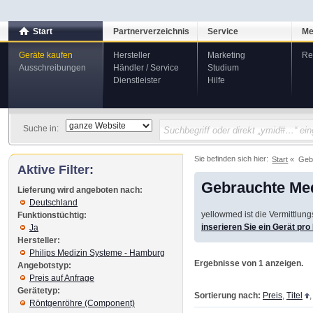
Start
Partnerverzeichnis
Service
Me
Geräte kaufen
Hersteller
Marketing
Re
Ausschreibungen
Händler / Service
Studium
Dienstleister
Hilfe
Suche in:
Sie befinden sich hier:
Start
Geb
Aktive Filter:
Gebrauchte Med
Lieferung wird angeboten nach:
Deutschland
yellowmed ist die Vermittlun
Funktionstüchtig:
inserieren Sie ein Gerät pr
Ja
Hersteller:
Philips Medizin Systeme - Hamburg
Ergebnisse von 1 anzeigen.
Angebotstyp:
Preis auf Anfrage
Gerätetyp:
Sortierung nach:
Preis
,
Titel
Röntgenröhre (Component)