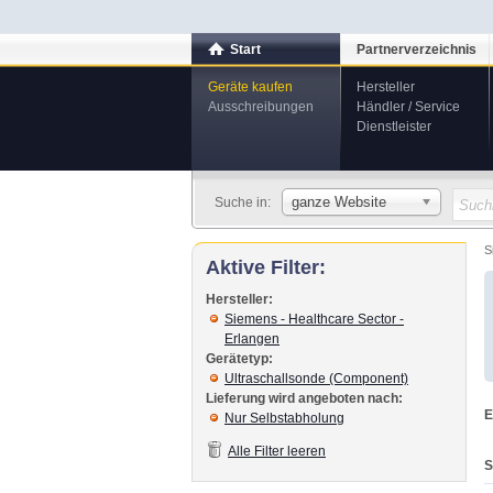
Start
Partnerverzeichnis
Geräte kaufen
Hersteller
Ausschreibungen
Händler / Service
Dienstleister
ganze Website
Suche in:
S
Aktive Filter:
Hersteller:
Siemens - Healthcare Sector -
Erlangen
Gerätetyp:
Ultraschallsonde (Component)
Lieferung wird angeboten nach:
E
Nur Selbstabholung
Alle Filter leeren
S