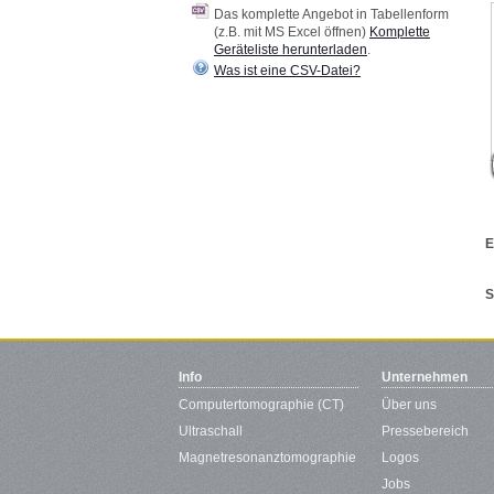
Das komplette Angebot in Tabellenform
(z.B. mit MS Excel öffnen)
Komplette
Geräteliste herunterladen
.
Was ist eine CSV-Datei?
E
S
Info
Unternehmen
Computertomographie (CT)
Über uns
Ultraschall
Pressebereich
Magnetresonanztomographie
Logos
Jobs