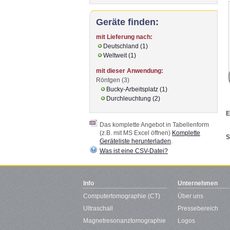
Geräte finden:
mit Lieferung nach:
Deutschland (1)
Weltweit (1)
mit dieser Anwendung:
Röntgen (3)
Bucky-Arbeitsplatz (1)
Durchleuchtung (2)
E
Das komplette Angebot in Tabellenform
(z.B. mit MS Excel öffnen)
Komplette
S
Geräteliste herunterladen
.
Was ist eine CSV-Datei?
Info
Unternehmen
Computertomographie (CT)
Über uns
Ultraschall
Pressebereich
Magnetresonanztomographie
Logos