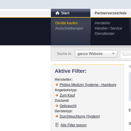
Start
Partnerverzeichnis
Geräte kaufen
Hersteller
Ausschreibungen
Händler / Service
Dienstleister
ganze Website
Suche in:
S
Aktive Filter:
Hersteller:
Philips Medizin Systeme - Hamburg
Angebotstyp:
Zum Kauf
Zustand:
Gebraucht
E
Gerätetyp:
Durchleuchtung (System)
S
Alle Filter leeren