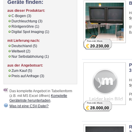
Geräte finden:
B
aus dieser Produktart:
H
C-Bogen (3)
S
Durchleuchtung (3)
Röntgenröhre (1)
B
Digital Spot Imaging (1)
B
mit Lieferung nach:
€
20.230,00
Deutschland (5)
Weltweit (2)
Nur Selbstabholung (1)
P
aus der Angebotsart:
3
Zum Kauf (5)
Preis auf Anfrage (3)
H
S
Das komplette Angebot in Tabellenform
P
(z.B. mit MS Excel öffnen)
Komplette
R
Geräteliste herunterladen
.
Was ist eine CSV-Datei?
€
28.000,00
R