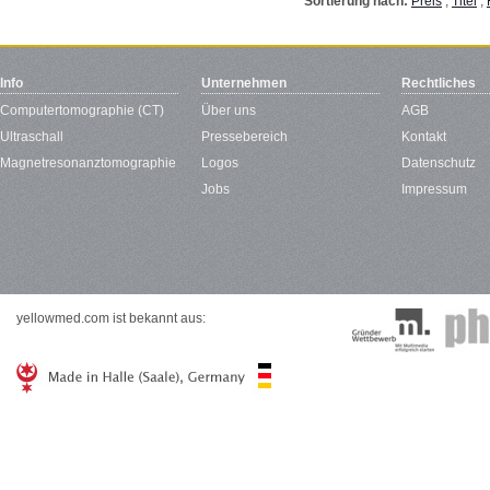
Sortierung nach:
Preis
,
Titel
,
Info
Unternehmen
Rechtliches
Computertomographie (CT)
Über uns
AGB
Ultraschall
Pressebereich
Kontakt
Magnetresonanztomographie
Logos
Datenschutz
Jobs
Impressum
yellowmed.com ist bekannt aus: