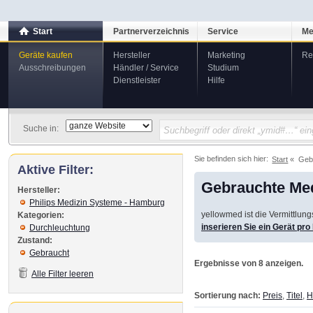
Start
Partnerverzeichnis
Service
Me
Geräte kaufen
Hersteller
Marketing
Re
Ausschreibungen
Händler / Service
Studium
Dienstleister
Hilfe
Suche in:
Sie befinden sich hier:
Start
Geb
Aktive Filter:
Gebrauchte Med
Hersteller:
Philips Medizin Systeme - Hamburg
yellowmed ist die Vermittlun
Kategorien:
inserieren Sie ein Gerät pr
Durchleuchtung
Zustand:
Gebraucht
Ergebnisse von 8 anzeigen.
Alle Filter leeren
Sortierung nach:
Preis
,
Titel
,
H