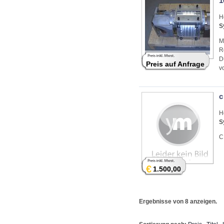
1
H
S
M
R
D
Preis auf Anfrage
v
c
H
S
C
€
1.500,00
Ergebnisse von 8 anzeigen.