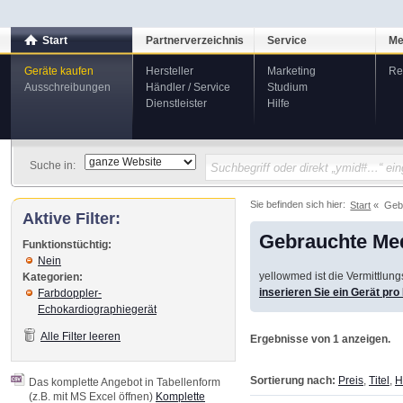
Start
Partnerverzeichnis
Service
Me
Geräte kaufen
Hersteller
Marketing
Re
Ausschreibungen
Händler / Service
Studium
Dienstleister
Hilfe
Suche in:
Sie befinden sich hier:
Start
Geb
Aktive Filter:
Gebrauchte Med
Funktionstüchtig:
Nein
yellowmed ist die Vermittlun
Kategorien:
inserieren Sie ein Gerät pr
Farbdoppler-
Echokardiographiegerät
Alle Filter leeren
Ergebnisse von 1 anzeigen.
Sortierung nach:
Preis
,
Titel
,
H
Das komplette Angebot in Tabellenform
(z.B. mit MS Excel öffnen)
Komplette