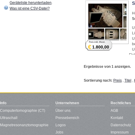
Geräteliste herunterladen
.
S
Was ist eine CSV-Datei?
H
S
U
L
U
b
€
1.800,00
U
Fla
Ma
Ergebnisse von 1 anzeigen.
Sortierung nach:
Preis
,
Titel
,
Info
Unternehmen
Rechtliches
Computertomographie (CT)
Über uns
AGB
Ultraschall
Pressebereich
Kontakt
Magnetresonanztomographie
Logos
Datenschutz
Jobs
Impressum