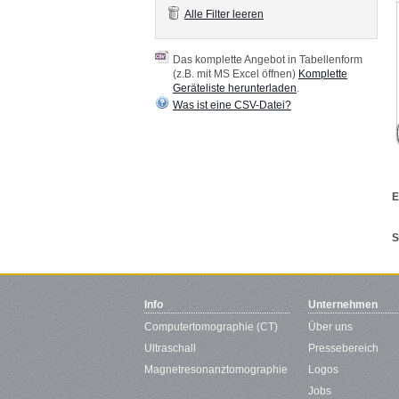
Alle Filter leeren
Das komplette Angebot in Tabellenform
(z.B. mit MS Excel öffnen)
Komplette
Geräteliste herunterladen
.
Was ist eine CSV-Datei?
E
S
Info
Unternehmen
Computertomographie (CT)
Über uns
Ultraschall
Pressebereich
Magnetresonanztomographie
Logos
Jobs