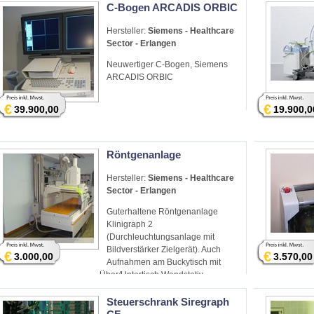
C-Bogen ARCADIS ORBIC
Hersteller:
Siemens - Healthcare
Sector - Erlangen
Neuwertiger C-Bogen, Siemens
ARCADIS ORBIC
€
€
39.900,00
19.900,0
Röntgenanlage
Hersteller:
Siemens - Healthcare
Sector - Erlangen
Guterhaltene Röntgenanlage
Klinigraph 2
(Durchleuchtungsanlage mit
Bildverstärker Zielgerät). Auch
€
€
3.000,00
3.570,00
Aufnahmen am Buckytisch mit
Über/Untertisch Wandstativ
machbar
Steuerschrank Siregraph