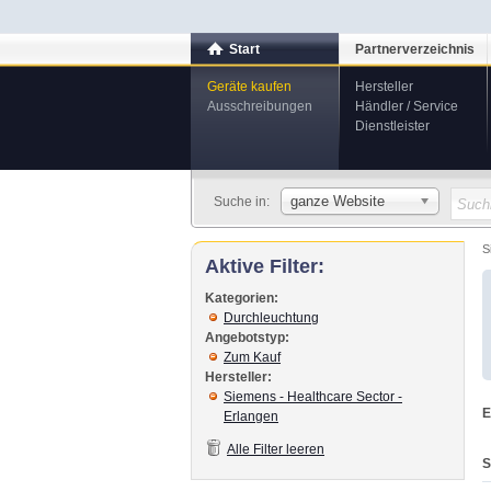
Start
Partnerverzeichnis
Geräte kaufen
Hersteller
Ausschreibungen
Händler / Service
Dienstleister
ganze Website
Suche in:
S
Aktive Filter:
Kategorien:
Durchleuchtung
Angebotstyp:
Zum Kauf
Hersteller:
Siemens - Healthcare Sector -
E
Erlangen
Alle Filter leeren
S