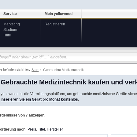
Service
Mein yellowmed
Marketing
Registrieren
Studium
Hilfe
ie befinden sich hier:
Start
Gebrauchte Medizintechnik
Gebrauchte Medizintechnik kaufen und ver
yellowmed ist die Vermittlungsplattform, um gebrauchte medizinische Geräte siche
inserieren Sie ein Gerät pro Monat kostenlos
.
rgebnisse von 7 anzeigen.
ortierung nach:
Preis
,
Titel
,
Hersteller