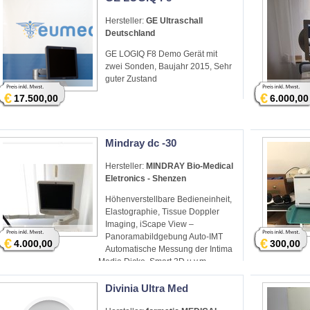
Hersteller:
GE Ultraschall
Deutschland
GE LOGIQ F8 Demo Gerät mit
zwei Sonden, Baujahr 2015, Sehr
guter Zustand
€
€
17.500,00
6.000,00
Mindray dc -30
Hersteller:
MINDRAY Bio-Medical
Eletronics - Shenzen
Höhenverstellbare Bedieneinheit,
Elastographie, Tissue Doppler
Imaging, iScape View –
Panoramabildgebung Auto-IMT
€
€
4.000,00
300,00
Automatische Messung der Intima
Media Dicke, Smart 3D u.v.m.
Divinia Ultra Med