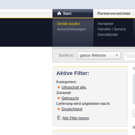
Start
Partnerverzeichnis
Geräte kaufen
Hersteller
Ausschreibungen
Händler / Service
Dienstleister
ganze Website
Suche in:
S
Aktive Filter:
Kategorien:
Ultraschall allg.
Zustand:
Gebraucht
Lieferung wird angeboten nach:
Deutschland
Alle Filter leeren
S