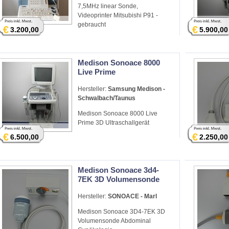
7,5MHz linear Sonde,
Videoprinter Mitsubishi P91 -
gebraucht
€
€
3.200,00
5.900,00
Medison Sonoace 8000
Live Prime
Hersteller:
Samsung Medison -
Schwalbach/Taunus
Medison Sonoace 8000 Live
Prime 3D Ultraschallgerät
€
€
6.500,00
2.250,00
Medison Sonoace 3d4-
7EK 3D Volumensonde
Hersteller:
SONOACE - Marl
Medison Sonoace 3D4-7EK 3D
Volumensonde Abdominal