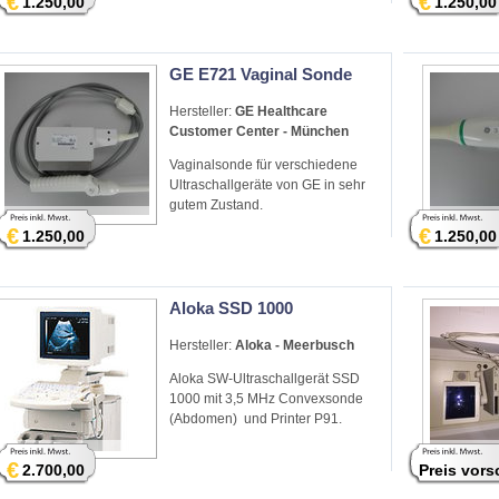
€
€
1.250,00
1.250,00
GE E721 Vaginal Sonde
Hersteller:
GE Healthcare
Customer Center - München
Vaginalsonde für verschiedene
Ultraschallgeräte von GE in sehr
gutem Zustand.
€
€
1.250,00
1.250,00
Aloka SSD 1000
Hersteller:
Aloka - Meerbusch
Aloka SW-Ultraschallgerät SSD
1000 mit 3,5 MHz Convexsonde
(Abdomen) und Printer P91.
€
2.700,00
Preis vor