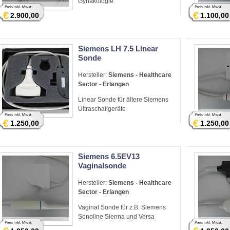
Gynäkologie
€
€
2.900,00
1.100,00
Siemens LH 7.5 Linear
Sonde
Hersteller:
Siemens - Healthcare
Sector - Erlangen
Linear Sonde für ältere Siemens
Ultraschallgeräte
€
€
1.250,00
1.250,00
Siemens 6.5EV13
Vaginalsonde
Hersteller:
Siemens - Healthcare
Sector - Erlangen
Vaginal Sonde für z.B. Siemens
Sonoline Sienna und Versa