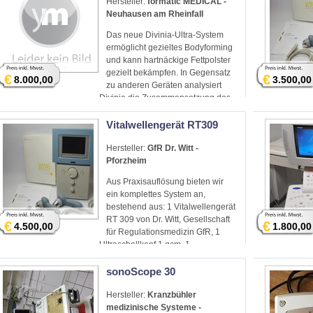
Hersteller:
formatic MEDICAL -
Neuhausen am Rheinfall
Das neue Divinia-Ultra-System
ermöglicht gezieltes Bodyforming
und kann hartnäckige Fettpolster
gezielt bekämpfen. In Gegensatz
€
€
8.000,00
3.500,00
zu anderen Geräten analysiert
Divinia die Zusammensetzung des
Körpers
Vitalwellengerät RT309
Hersteller:
GfR Dr. Witt -
Pforzheim
Aus Praxisauflösung bieten wir
ein komplettes System an,
bestehend aus: 1 Vitalwellengerät
RT 309 von Dr. Witt, Gesellschaft
€
€
4.500,00
1.800,00
für Regulationsmedizin GfR, 1
Ultraschallkopf 1 qcm, 1
Ultraschllkopf 4 qcm
sonoScope 30
Hersteller:
Kranzbühler
medizinische Systeme -