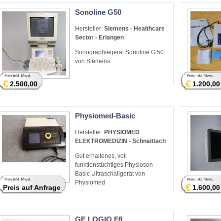
Sonoline G50
Hersteller:
Siemens - Healthcare
Sector - Erlangen
Sonographiegerät Sonoline G 50
von Siemens
€
€
2.500,00
1.200,00
Physiomed-Basic
Hersteller:
PHYSIOMED
ELEKTROMEDIZIN - Schnaittach
Gut erhaltenes, voll
funktionstüchtiges Physioson-
Basic Ultraschallgerät von
Physiomed
€
Preis auf Anfrage
1.600,00
GE LOGIQ F8