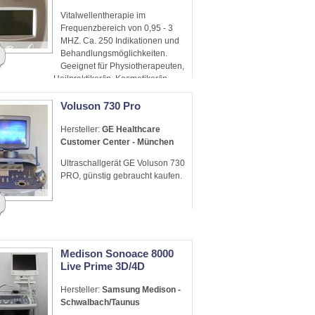
Vitalwellentherapie im
Frequenzbereich von 0,95 - 3
MHZ. Ca. 250 Indikationen und
Behandlungsmöglichkeiten.
Geeignet für Physiotherapeuten,
Heilpraktiker/in, Kosmetiker/in
Voluson 730 Pro
Hersteller:
GE Healthcare
Customer Center - München
Ultraschallgerät GE Voluson 730
PRO, günstig gebraucht kaufen.
Medison Sonoace 8000
Live Prime 3D/4D
Hersteller:
Samsung Medison -
Schwalbach/Taunus