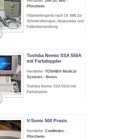
Hersteller:
GfR Dr. Witt -
Pforzheim
Vitalwellengerät nach Dr. Witt zur
Schmerztherapie, Akupunktur und
Faltenbehandlung
Toshiba Nemio SSA 550A
mit Farbdoppler
Hersteller:
TOSHIBA Medical
Systems - Neuss
Toshiba Nemio SSA 550A mit
Farbdoppler
V-Sonic 500 Praxis
Hersteller:
ConMedes -
Pforzheim