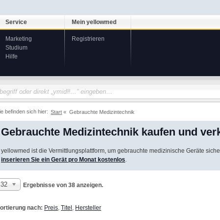
Service
Mein yellowmed
Marketing
Registrieren
Studium
Hilfe
ie befinden sich hier:
Start
Gebrauchte Medizintechnik
Gebrauchte Medizintechnik kaufen und ver
yellowmed ist die Vermittlungsplattform, um gebrauchte medizinische Geräte siche
inserieren Sie ein Gerät pro Monat kostenlos
.
32
Ergebnisse von 38 anzeigen.
ortierung nach:
Preis
,
Titel
,
Hersteller