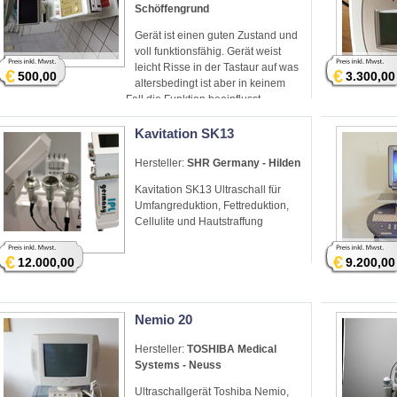
Schöffengrund
Gerät ist einen guten Zustand und
voll funktionsfähig. Gerät weist
leicht Risse in der Tastaur auf was
€
€
500,00
3.300,00
altersbedingt ist aber in keinem
Fall die Funktion beeinflusst
Kavitation SK13
Hersteller:
SHR Germany - Hilden
Kavitation SK13 Ultraschall für
Umfangreduktion, Fettreduktion,
Cellulite und Hautstraffung
€
€
12.000,00
9.200,00
Nemio 20
Hersteller:
TOSHIBA Medical
Systems - Neuss
Ultraschallgerät Toshiba Nemio,