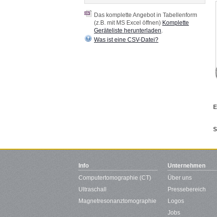
Das komplette Angebot in Tabellenform
(z.B. mit MS Excel öffnen)
Komplette
Geräteliste herunterladen
.
Was ist eine CSV-Datei?
E
S
Info
Unternehmen
Computertomographie (CT)
Über uns
Ultraschall
Pressebereich
Magnetresonanztomographie
Logos
Jobs