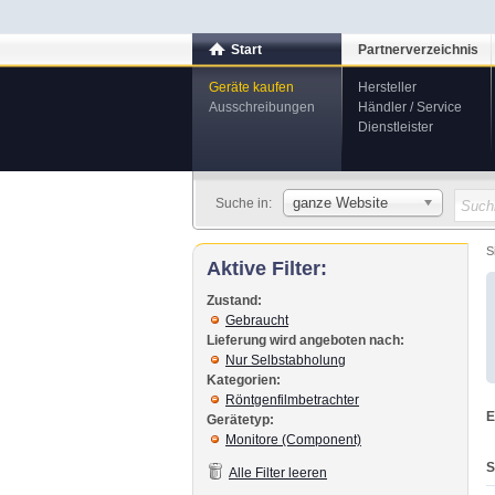
Start
Partnerverzeichnis
Geräte kaufen
Hersteller
Ausschreibungen
Händler / Service
Dienstleister
ganze Website
Suche in:
S
Aktive Filter:
Zustand:
Gebraucht
Lieferung wird angeboten nach:
Nur Selbstabholung
Kategorien:
Röntgenfilmbetrachter
E
Gerätetyp:
Monitore (Component)
S
Alle Filter leeren