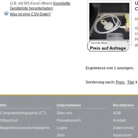
U
(z.B. mit MS Excel öffnen)
Komplette
Geräteliste herunterladen
.
C
Was ist eine CSV-Datei?
H
G
U
P
g
Preis auf Anfrage
Ergebnisse von 1 anzeigen.
Sortierung nach:
Preis
,
Titel
Info
Unternehmen
Rechtliches
Computertomographie (CT)
Über uns
AGB
Ultraschall
Pressebereich
Kontakt
Magnetresonanztomographie
Logos
Datenschutz
Jobs
Impressum