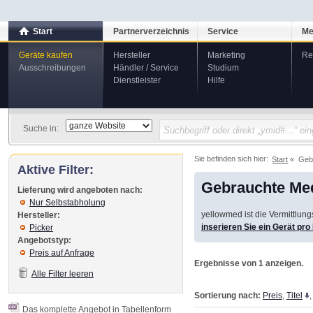
Start
Partnerverzeichnis
Service
Me
Geräte kaufen
Hersteller
Marketing
Re
Ausschreibungen
Händler / Service
Studium
Dienstleister
Hilfe
Suche in:
Sie befinden sich hier:
Start
Geb
Aktive Filter:
Gebrauchte Med
Lieferung wird angeboten nach:
Nur Selbstabholung
yellowmed ist die Vermittlun
Hersteller:
inserieren Sie ein Gerät pr
Picker
Angebotstyp:
Preis auf Anfrage
Ergebnisse von 1 anzeigen.
Alle Filter leeren
Sortierung nach:
Preis
,
Titel
Das komplette Angebot in Tabellenform