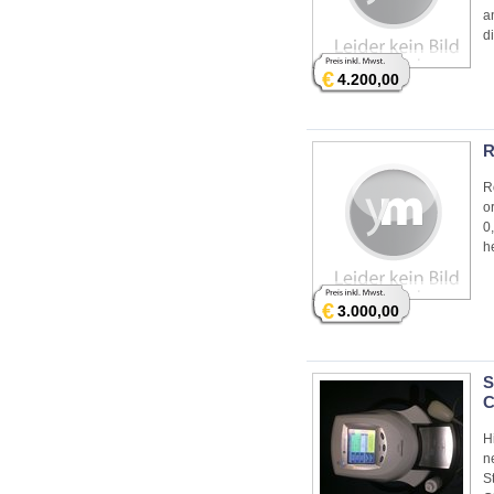
a
d
€
4.200,00
R
R
o
0
h
€
3.000,00
S
C
H
n
S