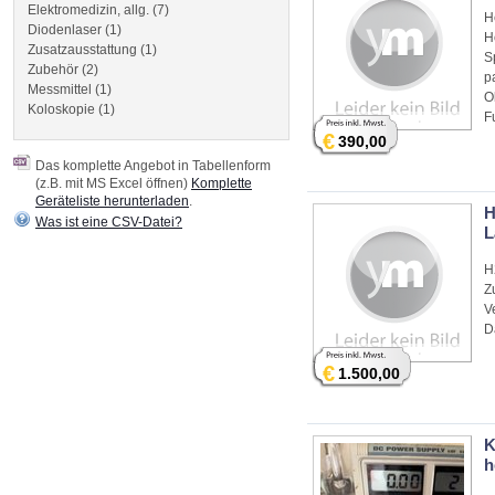
Elektromedizin, allg. (7)
H
Diodenlaser (1)
H
Zusatzausstattung (1)
S
Zubehör (2)
p
Messmittel (1)
O
Koloskopie (1)
F
€
390,00
Das komplette Angebot in Tabellenform
(z.B. mit MS Excel öffnen)
Komplette
Geräteliste herunterladen
.
H
Was ist eine CSV-Datei?
L
H
Z
V
D
€
1.500,00
K
h