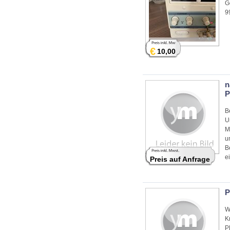
G
9
€
10,00
n
P
B
U
M
u
B
e
Preis auf Anfrage
P
W
K
P