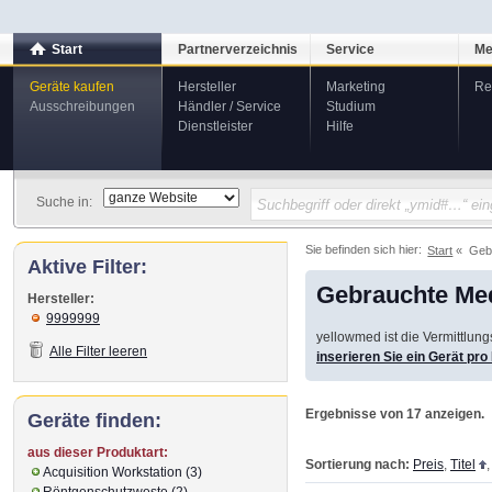
Start
Partnerverzeichnis
Service
Me
Geräte kaufen
Hersteller
Marketing
Re
Ausschreibungen
Händler / Service
Studium
Dienstleister
Hilfe
Suche in:
Sie befinden sich hier:
Start
Geb
Aktive Filter:
Gebrauchte Med
Hersteller:
9999999
yellowmed ist die Vermittlun
Alle Filter leeren
inserieren Sie ein Gerät pr
Ergebnisse von 17 anzeigen.
Geräte finden:
aus dieser Produktart:
Sortierung nach:
Preis
,
Titel
Acquisition Workstation (3)
Röntgenschutzweste (2)