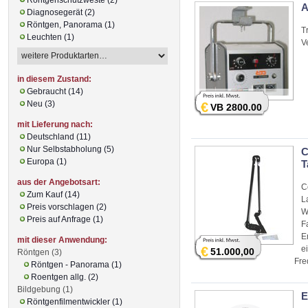
A
Diagnosegerät (2)
Röntgen, Panorama (1)
T
Leuchten (1)
V
in diesem Zustand:
Gebraucht (14)
Neu (3)
€
VB 2800.00
mit Lieferung nach:
Deutschland (11)
Nur Selbstabholung (5)
C
Europa (1)
T
aus der Angebotsart:
C
Zum Kauf (14)
L
Preis vorschlagen (2)
W
Preis auf Anfrage (1)
F
E
mit dieser Anwendung:
€
e
51.000,00
Röntgen (3)
Fre
Röntgen - Panorama (1)
kön
Roentgen allg. (2)
Akn
Bildgebung (1)
E
Röntgenfilmentwickler (1)