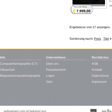
C
u
€
7.999,00
Ergebnisse von 17 anzeigen.
Sortierung nach:
Preis
,
Titel
Info
Unternehmen
Rechtliches
Computertomographie (CT)
Über uns
AGB
Ultraschall
Pressebereich
Kontakt
Magnetresonanztomographie
Logos
Datenschutz
Jobs
Impressum
yellowmed.com ist bekannt aus: