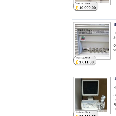
€
10.000,00
B
H
S
G
v
€
1.011,00
U
H
G
U
F
U