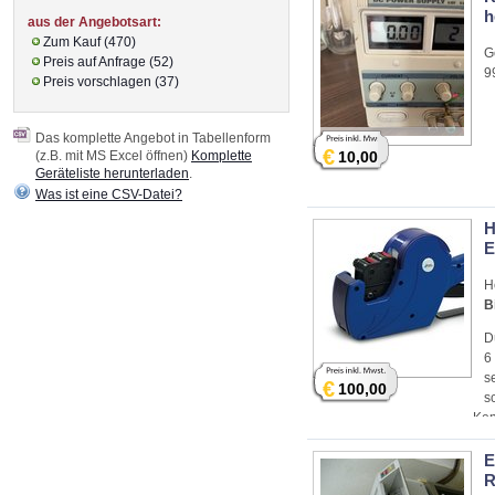
h
aus der Angebotsart:
Zum Kauf (470)
G
Preis auf Anfrage (52)
9
Preis vorschlagen (37)
Das komplette Angebot in Tabellenform
€
(z.B. mit MS Excel öffnen)
Komplette
10,00
Geräteliste herunterladen
.
Was ist eine CSV-Datei?
H
E
H
B
D
6
s
€
100,00
s
Ken
Ste
E
R