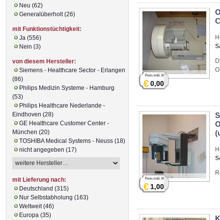
Neu (62)
O
Generalüberholt (26)
C
mit Funktionstüchtigkeit:
H
Ja (556)
S
Nein (3)
D
von diesem Hersteller:
O
Siemens - Healthcare Sector - Erlangen
(86)
€
0,00
Philips Medizin Systeme - Hamburg
(53)
Philips Healthcare Nederlande -
Eindhoven (28)
S
GE Healthcare Customer Center -
O
München (20)
(
TOSHIBA Medical Systems - Neuss (18)
H
nicht angegeben (17)
S
R
mit Lieferung nach:
€
1,00
Deutschland (315)
Nur Selbstabholung (163)
Weltweit (46)
Europa (35)
K