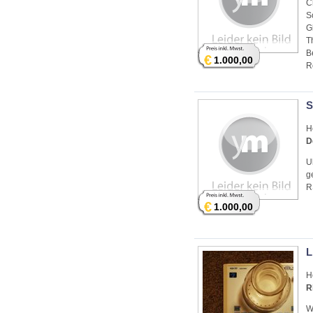
C
S
G
T
B
€
1.000,00
R
S
H
D
U
g
R
€
1.000,00
L
H
R
W