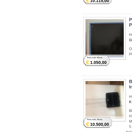
€
10.115,00
P
H
G
O
P
€
1.050,00
B
I
H
K
B
H
M
€
10.500,00
5