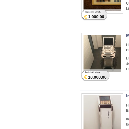
U
L
€
1.000,00
M
H
E
U
4
U
€
10.000,00
I
H
E
I
b