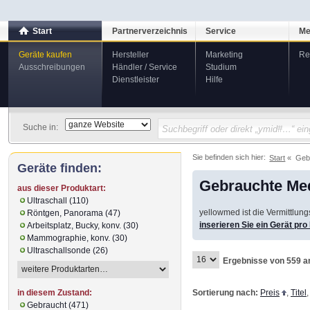
Start
Partnerverzeichnis
Service
Me
Geräte kaufen
Hersteller
Marketing
Re
Ausschreibungen
Händler / Service
Studium
Dienstleister
Hilfe
Suche in:
Sie befinden sich hier:
Start
Geb
Geräte finden:
Gebrauchte Med
aus dieser Produktart:
Ultraschall (110)
yellowmed ist die Vermittlun
Röntgen, Panorama (47)
inserieren Sie ein Gerät pr
Arbeitsplatz, Bucky, konv. (30)
Mammographie, konv. (30)
Ultraschallsonde (26)
Ergebnisse von 559 a
Sortierung nach:
Preis
,
Titel
in diesem Zustand:
Gebraucht (471)