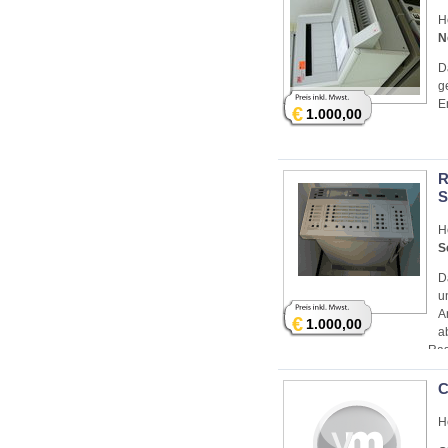
H
N
D
g
E
€
1.000,00
R
S
H
S
D
u
A
€
1.000,00
a
Ras
Qua
C
H