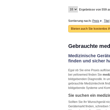
tra
Tra
Lap
Ergebnisse von 559 a
Sortierung nach:
Preis
,
Titel
Bieten auch Sie kostenlos i
Gebrauchte medi
Medizinische Gerät
finden und sicher 
Egal ob Sie eine Praxis auflös
bei yellowmed finden Sie
medi
bildgebenden Diagnostik. In u
gebrauchte Medizintechnik find
bildgebende Systeme und Kom
Sie suchen ein medizi
Sollten Sie Ihr Wunschgerät ni
Gerätemarkt finden, schreiben S