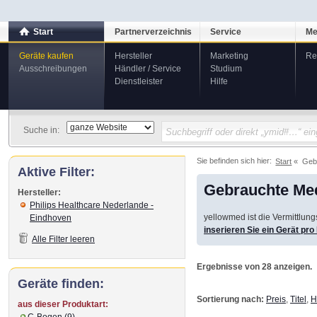
Start
Partnerverzeichnis
Service
Me
Geräte kaufen
Hersteller
Marketing
Re
Ausschreibungen
Händler / Service
Studium
Dienstleister
Hilfe
Suche in:
Sie befinden sich hier:
Start
Geb
Aktive Filter:
Gebrauchte Med
Hersteller:
Philips Healthcare Nederlande -
yellowmed ist die Vermittlun
Eindhoven
inserieren Sie ein Gerät pr
Alle Filter leeren
Ergebnisse von 28 anzeigen.
Geräte finden:
Sortierung nach:
Preis
,
Titel
,
H
aus dieser Produktart:
C-Bogen (9)