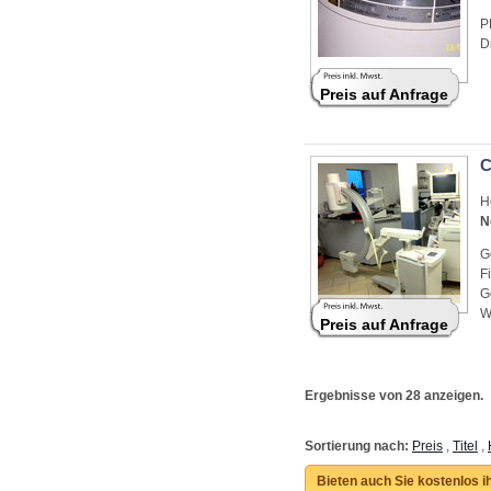
P
D
Preis auf Anfrage
C
H
N
G
F
G
W
Preis auf Anfrage
Ergebnisse von 28 anzeigen.
Sortierung nach:
Preis
,
Titel
,
Bieten auch Sie kostenlos i