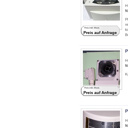
H
N
P
v
k
Preis auf Anfrage
B
P
H
N
K
Preis auf Anfrage
P
H
N