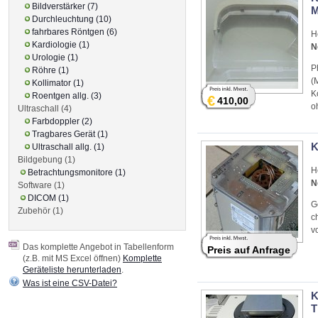
Bildverstärker (7)
M
Durchleuchtung (10)
fahrbares Röntgen (6)
H
Kardiologie (1)
N
Urologie (1)
P
Röhre (1)
(
Kollimator (1)
K
Roentgen allg. (3)
€
410,00
o
Ultraschall (4)
Farbdoppler (2)
Tragbares Gerät (1)
K
Ultraschall allg. (1)
Bildgebung (1)
H
Betrachtungsmonitore (1)
N
Software (1)
DICOM (1)
G
Zubehör (1)
c
v
Das komplette Angebot in Tabellenform
Preis auf Anfrage
(z.B. mit MS Excel öffnen)
Komplette
Geräteliste herunterladen
.
Was ist eine CSV-Datei?
K
T