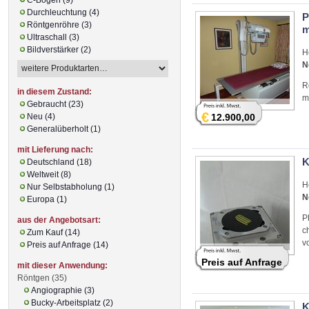
Durchleuchtung (4)
P
Röntgenröhre (3)
m
Ultraschall (3)
Bildverstärker (2)
H
N
R
in diesem Zustand:
m
Gebraucht (23)
€
Neu (4)
12.900,00
Generalüberholt (1)
mit Lieferung nach:
K
Deutschland (18)
Weltweit (8)
H
Nur Selbstabholung (1)
N
Europa (1)
P
aus der Angebotsart:
c
Zum Kauf (14)
v
Preis auf Anfrage (14)
Preis auf Anfrage
mit dieser Anwendung:
Röntgen (35)
Angiographie (3)
Bucky-Arbeitsplatz (2)
K