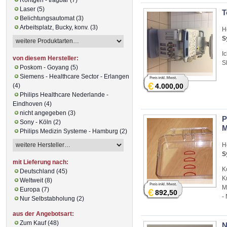
Laser (5)
T
Belichtungsautomat (3)
Arbeitsplatz, Bucky, konv. (3)
H
S
I
von diesem Hersteller:
S
Poskom - Goyang (5)
Siemens - Healthcare Sector - Erlangen
€
(4)
4.000,00
Philips Healthcare Nederlande -
Eindhoven (4)
nicht angegeben (3)
P
Sony - Köln (2)
M
Philips Medizin Systeme - Hamburg (2)
H
S
mit Lieferung nach:
K
Deutschland (45)
K
Weltweit (8)
M
Europa (7)
€
892,50
-
Nur Selbstabholung (2)
aus der Angebotsart:
Zum Kauf (48)
N