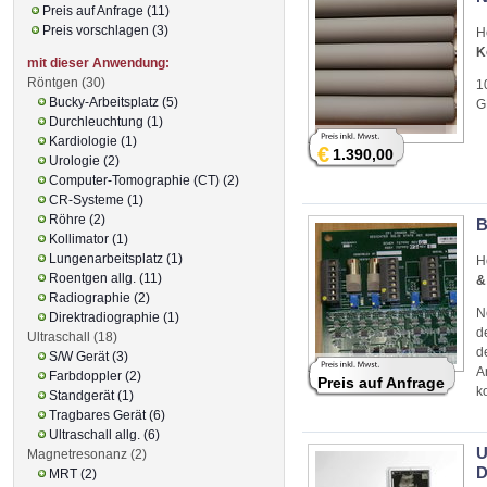
Preis auf Anfrage (11)
Preis vorschlagen (3)
H
K
mit dieser Anwendung:
Röntgen (30)
1
Bucky-Arbeitsplatz (5)
G
Durchleuchtung (1)
Kardiologie (1)
€
1.390,00
Urologie (2)
Computer-Tomographie (CT) (2)
CR-Systeme (1)
Röhre (2)
B
Kollimator (1)
Lungenarbeitsplatz (1)
H
Roentgen allg. (11)
&
Radiographie (2)
N
Direktradiographie (1)
d
Ultraschall (18)
d
S/W Gerät (3)
A
Farbdoppler (2)
Preis auf Anfrage
k
Standgerät (1)
Tragbares Gerät (6)
Ultraschall allg. (6)
U
Magnetresonanz (2)
D
MRT (2)