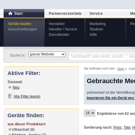
Start
Partnerverzeichnis
Service
Me
Geräte kaufen
Hersteller
Marketing
Re
Ausschreibungen
Händler / Service
Studium
Dienstleister
Hilfe
Suche in:
Sie befinden sich hier:
Start
Geb
Aktive Filter:
Gebrauchte Med
Zustand:
Neu
yellowmed ist die Vermittlun
Alle Filter leeren
inserieren Sie ein Gerät pr
Ergebnisse von 62 an
Geräte finden:
aus dieser Produktart:
Sortierung nach:
Preis
,
Titel
,
H
Ultraschall (8)
Röntgen - tragbar (7)