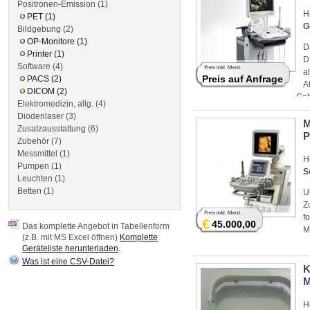
Positronen-Emission (1)
H
PET (1)
G
Bildgebung (2)
OP-Monitore (1)
D
Printer (1)
D
Software (4)
a
Preis auf Anfrage
PACS (2)
A
DICOM (2)
Geb
Elektromedizin, allg. (4)
Kar
Diodenlaser (3)
M
Zusatzausstattung (6)
P
Zubehör (7)
Messmittel (1)
H
Pumpen (1)
S
Leuchten (1)
Betten (1)
U
Z
f
€
45.000,00
Das komplette Angebot in Tabellenform
M
(z.B. mit MS Excel öffnen)
Komplette
Geräteliste herunterladen
.
Was ist eine CSV-Datei?
K
M
H