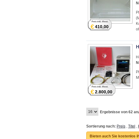
N
P
(
K
€
410,00
o
H
H
N
Ph
M
€
2.800,00
Ergebnisse von 62 an
Sortierung nach:
Preis
,
Titel
,
Bieten auch Sie kostenlos i