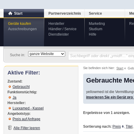
Start
Partnerverzeichnis
Service
Me
Geräte kaufen
Hersteller
Marketing
Re
Ausschreibungen
Händler / Service
Studium
Dienstleister
Hilfe
Suche in:
Sie befinden sich hier:
Start
Geb
Aktive Filter:
Gebrauchte Med
Zustand:
Gebraucht
yellowmed ist die Vermittlun
Funktionstüchtig:
inserieren Sie ein Gerät pr
Ja
Hersteller:
Luxxamed - Kassel
Ergebnisse von 1 anzeigen.
Angebotstyp:
Preis auf Anfrage
Sortierung nach:
Preis
,
Titel
Alle Filter leeren