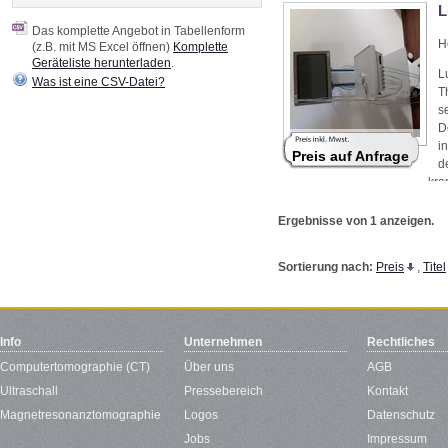
L
Das komplette Angebot in Tabellenform
H
(z.B. mit MS Excel öffnen)
Komplette
Geräteliste herunterladen
.
L
Was ist eine CSV-Datei?
T
s
D
i
Preis auf Anfrage
d
kra
Ge
Ergebnisse von 1 anzeigen.
Sortierung nach:
Preis
,
Titel
Info
Unternehmen
Rechtliches
Computertomographie (CT)
Über uns
AGB
Ultraschall
Pressebereich
Kontakt
Magnetresonanztomographie
Logos
Datenschutz
Jobs
Impressum