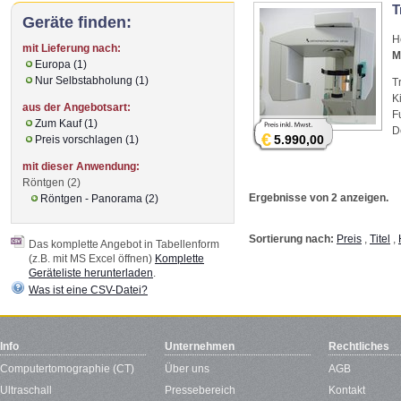
T
Geräte finden:
H
mit Lieferung nach:
M
Europa (1)
Nur Selbstabholung (1)
T
K
aus der Angebotsart:
F
Zum Kauf (1)
D
€
5.990,00
Preis vorschlagen (1)
mit dieser Anwendung:
Röntgen (2)
Ergebnisse von 2 anzeigen.
Röntgen - Panorama (2)
Sortierung nach:
Preis
,
Titel
,
Das komplette Angebot in Tabellenform
(z.B. mit MS Excel öffnen)
Komplette
Geräteliste herunterladen
.
Was ist eine CSV-Datei?
Info
Unternehmen
Rechtliches
Computertomographie (CT)
Über uns
AGB
Ultraschall
Pressebereich
Kontakt