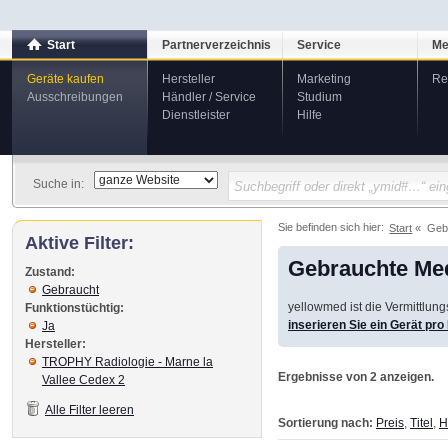
Start
Partnerverzeichnis
Service
Me
Geräte kaufen
Hersteller
Marketing
Re
Ausschreibungen
Händler / Service
Studium
Dienstleister
Hilfe
Suche in:
Sie befinden sich hier:
Start
Geb
Aktive Filter:
Gebrauchte Med
Zustand:
Gebraucht
yellowmed ist die Vermittlun
Funktionstüchtig:
inserieren Sie ein Gerät pr
Ja
Hersteller:
TROPHY Radiologie - Marne la
Ergebnisse von 2 anzeigen.
Vallee Cedex 2
Alle Filter leeren
Sortierung nach:
Preis
,
Titel
,
H